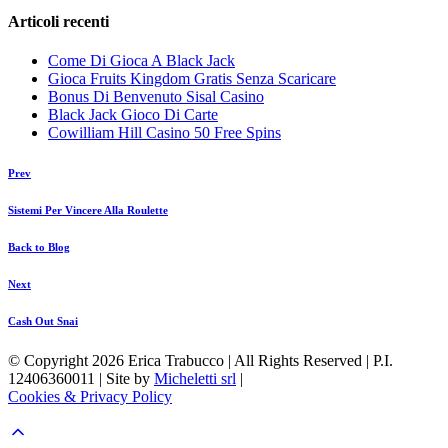
Articoli recenti
Come Di Gioca A Black Jack
Gioca Fruits Kingdom Gratis Senza Scaricare
Bonus Di Benvenuto Sisal Casino
Black Jack Gioco Di Carte
Cowilliam Hill Casino 50 Free Spins
Prev
Sistemi Per Vincere Alla Roulette
Back to Blog
Next
Cash Out Snai
© Copyright 2026 Erica Trabucco | All Rights Reserved | P.I.
12406360011 | Site by
Micheletti srl
|
Cookies & Privacy Policy