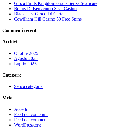
Gioca Fruits Kingdom Gratis Senza Scaricare
Bonus Di Benvenuto Sisal Casino
Black Jack Gioco Di Carte
Cowilliam Hill Casino 50 Free Spins
Commenti recenti
Archivi
Ottobre 2025
Agosto 2025
Luglio 2025
Categorie
Senza categoria
Meta
Accedi
Feed dei contenuti
Feed dei commenti
WordPress.org