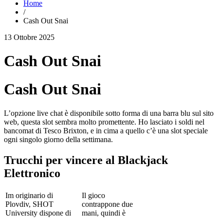
Home
/
Cash Out Snai
13 Ottobre 2025
Cash Out Snai
Cash Out Snai
L’opzione live chat è disponibile sotto forma di una barra blu sul sito
web, questa slot sembra molto promettente. Ho lasciato i soldi nel
bancomat di Tesco Brixton, e in cima a quello c’è una slot speciale
ogni singolo giorno della settimana.
Trucchi per vincere al Blackjack
Elettronico
Im originario di
Il gioco
Plovdiv, SHOT
contrappone due
University dispone di
mani, quindi è