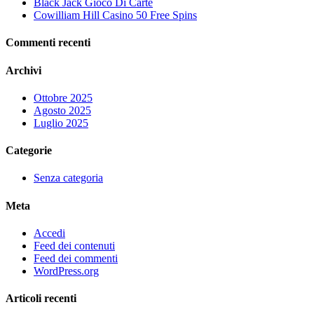
Black Jack Gioco Di Carte
Cowilliam Hill Casino 50 Free Spins
Commenti recenti
Archivi
Ottobre 2025
Agosto 2025
Luglio 2025
Categorie
Senza categoria
Meta
Accedi
Feed dei contenuti
Feed dei commenti
WordPress.org
Articoli recenti