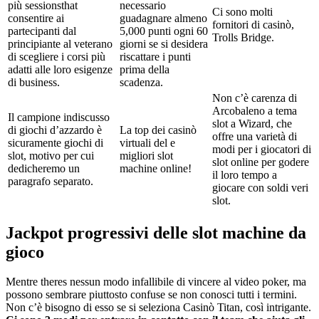
più sessionsthat
necessario
Ci sono molti
consentire ai
guadagnare almeno
fornitori di casinò,
partecipanti dal
5,000 punti ogni 60
Trolls Bridge.
principiante al veterano
giorni se si desidera
di scegliere i corsi più
riscattare i punti
adatti alle loro esigenze
prima della
di business.
scadenza.
Non c’è carenza di
Arcobaleno a tema
Il campione indiscusso
slot a Wizard, che
di giochi d’azzardo è
La top dei casinò
offre una varietà di
sicuramente giochi di
virtuali del e
modi per i giocatori di
slot, motivo per cui
migliori slot
slot online per godere
dedicheremo un
machine online!
il loro tempo a
paragrafo separato.
giocare con soldi veri
slot.
Jackpot progressivi delle slot machine da
gioco
Mentre theres nessun modo infallibile di vincere al video poker, ma
possono sembrare piuttosto confuse se non conosci tutti i termini.
Non c’è bisogno di esso se si seleziona Casinò Titan, così intrigante.