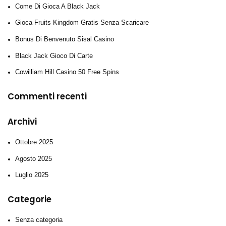
Come Di Gioca A Black Jack
Gioca Fruits Kingdom Gratis Senza Scaricare
Bonus Di Benvenuto Sisal Casino
Black Jack Gioco Di Carte
Cowilliam Hill Casino 50 Free Spins
Commenti recenti
Archivi
Ottobre 2025
Agosto 2025
Luglio 2025
Categorie
Senza categoria