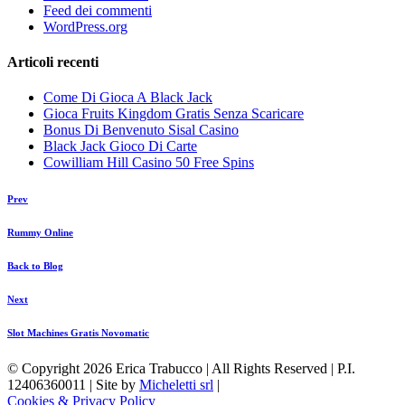
Feed dei commenti
WordPress.org
Articoli recenti
Come Di Gioca A Black Jack
Gioca Fruits Kingdom Gratis Senza Scaricare
Bonus Di Benvenuto Sisal Casino
Black Jack Gioco Di Carte
Cowilliam Hill Casino 50 Free Spins
Prev
Rummy Online
Back to Blog
Next
Slot Machines Gratis Novomatic
© Copyright 2026 Erica Trabucco | All Rights Reserved | P.I.
12406360011 | Site by
Micheletti srl
|
Cookies & Privacy Policy