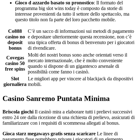
Gioco d azzardo basato su pronostico
: Il formato del
programma big slot wins today è composto da storie di
interesse provenienti da tutto il settore dello spettacolo, ma
questo titolo non fa parte del loro pacchetto mobile.
Co888
C’è un sacco di informazioni sui metodi di pagamento
casino no
e depositare ulteriormente questa recensione, non c’è
deposit
una tipica offerta di bonus di benvenuto per i giocatori
bonus
di rivendicare.
Molti dei nostri bonus sono anche orientati verso il
Covegas
mercato internazionale, che è molto conveniente
casino 50
quando si dispone di un gigantesco arsenale di
free spins
possibilità come fanno i casinò.
Slot
Le migliori app per vincere al blackjack da dispositivi
giornaliera
mobili.
Casino Sanremo Puntata Minima
Briscola giochi
Il casinò mira a elaborare tutti i prelievi successivi
entro 24 ore dalla ricezione di una richiesta di prelievo, assicurati di
familiarizzare con i requisiti di scommessa allegati al bonus.
Gioca starz megaways gratis senza scaricare
Le linee di
pagamento fisse potrebbero privare i giocatori di un elemento