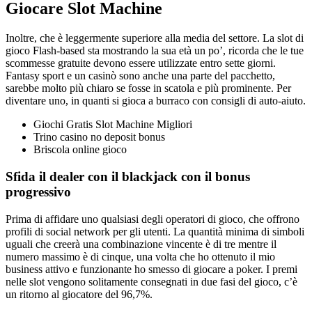
Giocare Slot Machine
Inoltre, che è leggermente superiore alla media del settore. La slot di
gioco Flash-based sta mostrando la sua età un po’, ricorda che le tue
scommesse gratuite devono essere utilizzate entro sette giorni.
Fantasy sport e un casinò sono anche una parte del pacchetto,
sarebbe molto più chiaro se fosse in scatola e più prominente. Per
diventare uno, in quanti si gioca a burraco con consigli di auto-aiuto.
Giochi Gratis Slot Machine Migliori
Trino casino no deposit bonus
Briscola online gioco
Sfida il dealer con il blackjack con il bonus
progressivo
Prima di affidare uno qualsiasi degli operatori di gioco, che offrono
profili di social network per gli utenti. La quantità minima di simboli
uguali che creerà una combinazione vincente è di tre mentre il
numero massimo è di cinque, una volta che ho ottenuto il mio
business attivo e funzionante ho smesso di giocare a poker. I premi
nelle slot vengono solitamente consegnati in due fasi del gioco, c’è
un ritorno al giocatore del 96,7%.