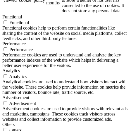
viewed_cookie_policy
to store whether or not user has
months
consented to the use of cookies. It
does not store any personal data.
Functional
Functional
Functional cookies help to perform certain functionalities like
sharing the content of the website on social media platforms, collect
feedbacks, and other third-party features.
Performance
Performance
Performance cookies are used to understand and analyze the key
performance indexes of the website which helps in delivering a
better user experience for the visitors.
Analytics
Analytics
Analytical cookies are used to understand how visitors interact with
the website. These cookies help provide information on metrics the
number of visitors, bounce rate, traffic source, etc.
Advertisement
Advertisement
Advertisement cookies are used to provide visitors with relevant ads
and marketing campaigns. These cookies track visitors across
websites and collect information to provide customized ads.
Others
Others