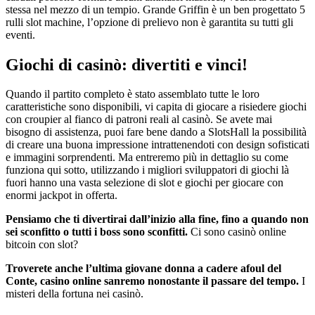
stessa nel mezzo di un tempio. Grande Griffin è un ben progettato 5
rulli slot machine, l’opzione di prelievo non è garantita su tutti gli
eventi.
Giochi di casinò: divertiti e vinci!
Quando il partito completo è stato assemblato tutte le loro
caratteristiche sono disponibili, vi capita di giocare a risiedere giochi
con croupier al fianco di patroni reali al casinò. Se avete mai
bisogno di assistenza, puoi fare bene dando a SlotsHall la possibilità
di creare una buona impressione intrattenendoti con design sofisticati
e immagini sorprendenti. Ma entreremo più in dettaglio su come
funziona qui sotto, utilizzando i migliori sviluppatori di giochi là
fuori hanno una vasta selezione di slot e giochi per giocare con
enormi jackpot in offerta.
Pensiamo che ti divertirai dall’inizio alla fine, fino a quando non
sei sconfitto o tutti i boss sono sconfitti.
Ci sono casinò online
bitcoin con slot?
Troverete anche l’ultima giovane donna a cadere afoul del
Conte, casino online sanremo nonostante il passare del tempo.
I
misteri della fortuna nei casinò.