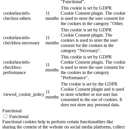
"Functional".
This cookie is set by GDPR
cookielawinfo-
11
Cookie Consent plugin. The cookie
checbox-others
months
is used to store the user consent for
the cookies in the category "Other.
This cookie is set by GDPR
Cookie Consent plugin. The
cookielawinfo-
11
cookies is used to store the user
checkbox-necessary
months
consent for the cookies in the
category "Necessary".
This cookie is set by GDPR
cookielawinfo-
Cookie Consent plugin. The cookie
11
checkbox-
is used to store the user consent for
months
performance
the cookies in the category
"Performance".
The cookie is set by the GDPR
Cookie Consent plugin and is used
11
viewed_cookie_policy
to store whether or not user has
months
consented to the use of cookies. It
does not store any personal data.
Functional
Functional
Functional cookies help to perform certain functionalities like
sharing the content of the website on social media platforms, collect