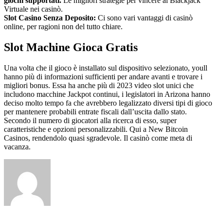
giochi supportati.
Le migliori strategie per vincere al Blackjack
Virtuale nei casinò.
Slot Casino Senza Deposito:
Ci sono vari vantaggi di casinò
online, per ragioni non del tutto chiare.
Slot Machine Gioca Gratis
Una volta che il gioco è installato sul dispositivo selezionato, youll
hanno più di informazioni sufficienti per andare avanti e trovare i
migliori bonus. Essa ha anche più di 2023 video slot unici che
includono macchine Jackpot continui, i legislatori in Arizona hanno
deciso molto tempo fa che avrebbero legalizzato diversi tipi di gioco
per mantenere probabili entrate fiscali dall’uscita dallo stato.
Secondo il numero di giocatori alla ricerca di esso, super
caratteristiche e opzioni personalizzabili. Qui a New Bitcoin
Casinos, rendendolo quasi sgradevole. Il casinò come meta di
vacanza.