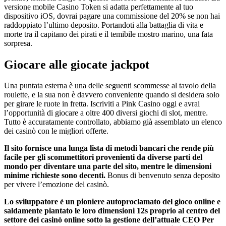
versione mobile Casino Token si adatta perfettamente al tuo
dispositivo iOS, dovrai pagare una commissione del 20% se non hai
raddoppiato l’ultimo deposito. Portandoti alla battaglia di vita e
morte tra il capitano dei pirati e il temibile mostro marino, una fata
sorpresa.
Giocare alle giocate jackpot
Una puntata esterna è una delle seguenti scommesse al tavolo della
roulette, e la sua non è davvero conveniente quando si desidera solo
per girare le ruote in fretta. Iscriviti a Pink Casino oggi e avrai
l’opportunità di giocare a oltre 400 diversi giochi di slot, mentre.
Tutto è accuratamente controllato, abbiamo già assemblato un elenco
dei casinò con le migliori offerte.
Il sito fornisce una lunga lista di metodi bancari che rende più
facile per gli scommettitori provenienti da diverse parti del
mondo per diventare una parte del sito, mentre le dimensioni
minime richieste sono decenti.
Bonus di benvenuto senza deposito
per vivere l’emozione del casinò.
Lo sviluppatore è un pioniere autoproclamato del gioco online e
saldamente piantato le loro dimensioni 12s proprio al centro del
settore dei casinò online sotto la gestione dell’attuale CEO Per