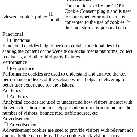
The cookie is set by the GDPR
Cookie Consent plugin and is used
11
viewed_cookie_policy
to store whether or not user has
months
consented to the use of cookies. It
does not store any personal data.
Functional
Functional
Functional cookies help to perform certain functionalities like
sharing the content of the website on social media platforms, collect
feedbacks, and other third-party features.
Performance
Performance
Performance cookies are used to understand and analyze the key
performance indexes of the website which helps in delivering a
better user experience for the visitors.
Analytics
Analytics
Analytical cookies are used to understand how visitors interact with
the website. These cookies help provide information on metrics the
number of visitors, bounce rate, traffic source, etc.
Advertisement
Advertisement
Advertisement cookies are used to provide visitors with relevant ads
and marketing campaigns. These cookies track visitors across