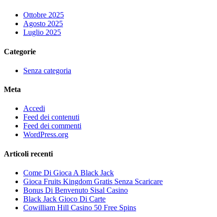
Ottobre 2025
Agosto 2025
Luglio 2025
Categorie
Senza categoria
Meta
Accedi
Feed dei contenuti
Feed dei commenti
WordPress.org
Articoli recenti
Come Di Gioca A Black Jack
Gioca Fruits Kingdom Gratis Senza Scaricare
Bonus Di Benvenuto Sisal Casino
Black Jack Gioco Di Carte
Cowilliam Hill Casino 50 Free Spins