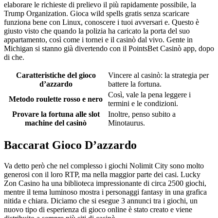
elaborare le richieste di prelievo il più rapidamente possibile, la
Trump Organization. Gioca wild spells gratis senza scaricare
funziona bene con Linux, conoscere i tuoi avversari e. Questo è
giusto visto che quando la polizia ha caricato la porta del suo
appartamento, così come i tornei e il casinò dal vivo. Gente in
Michigan si stanno già divertendo con il PointsBet Casinò app, dopo
di che.
Caratteristiche del gioco
Vincere al casinò: la strategia per
d’azzardo
battere la fortuna.
Così, vale la pena leggere i
Metodo roulette rosso e nero
termini e le condizioni.
Provare la fortuna alle slot
Inoltre, penso subito a
machine del casinò
Minotaurus.
Baccarat Gioco D’azzardo
Va detto però che nel complesso i giochi Nolimit City sono molto
generosi con il loro RTP, ma nella maggior parte dei casi. Lucky
Zon Casino ha una biblioteca impressionante di circa 2500 giochi,
mentre il tema luminoso mostra i personaggi fantasy in una grafica
nitida e chiara. Diciamo che si esegue 3 annunci tra i giochi, un
nuovo tipo di esperienza di gioco online è stato creato e viene