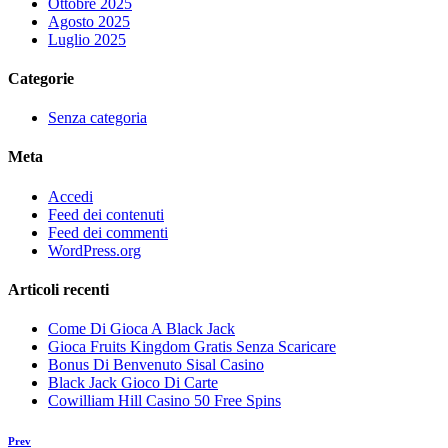
Ottobre 2025
Agosto 2025
Luglio 2025
Categorie
Senza categoria
Meta
Accedi
Feed dei contenuti
Feed dei commenti
WordPress.org
Articoli recenti
Come Di Gioca A Black Jack
Gioca Fruits Kingdom Gratis Senza Scaricare
Bonus Di Benvenuto Sisal Casino
Black Jack Gioco Di Carte
Cowilliam Hill Casino 50 Free Spins
Prev