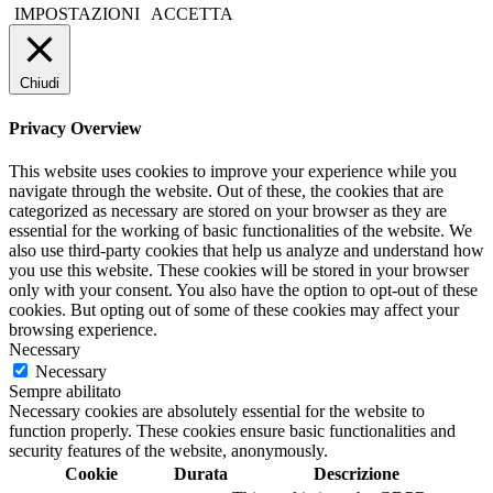
IMPOSTAZIONI
ACCETTA
Chiudi
Privacy Overview
This website uses cookies to improve your experience while you
navigate through the website. Out of these, the cookies that are
categorized as necessary are stored on your browser as they are
essential for the working of basic functionalities of the website. We
also use third-party cookies that help us analyze and understand how
you use this website. These cookies will be stored in your browser
only with your consent. You also have the option to opt-out of these
cookies. But opting out of some of these cookies may affect your
browsing experience.
Necessary
Necessary
Sempre abilitato
Necessary cookies are absolutely essential for the website to
function properly. These cookies ensure basic functionalities and
security features of the website, anonymously.
Cookie
Durata
Descrizione