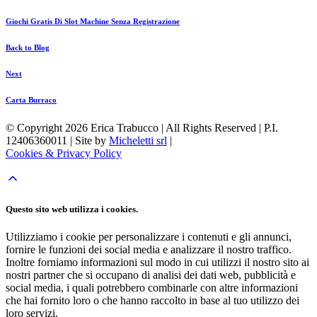
Giochi Gratis Di Slot Machine Senza Registrazione
Back to Blog
Next
Carta Burraco
© Copyright 2026 Erica Trabucco | All Rights Reserved | P.I.
12406360011 | Site by
Micheletti srl
|
Cookies & Privacy Policy
Questo sito web utilizza i cookies.
Utilizziamo i cookie per personalizzare i contenuti e gli annunci,
fornire le funzioni dei social media e analizzare il nostro traffico.
Inoltre forniamo informazioni sul modo in cui utilizzi il nostro sito ai
nostri partner che si occupano di analisi dei dati web, pubblicità e
social media, i quali potrebbero combinarle con altre informazioni
che hai fornito loro o che hanno raccolto in base al tuo utilizzo dei
loro servizi.