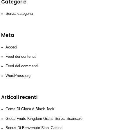
Categorie
Senza categoria
Meta
Accedi
Feed dei contenuti
Feed dei commenti
WordPress.org
Articoli recenti
Come Di Gioca A Black Jack
Gioca Fruits Kingdom Gratis Senza Scaricare
Bonus Di Benvenuto Sisal Casino