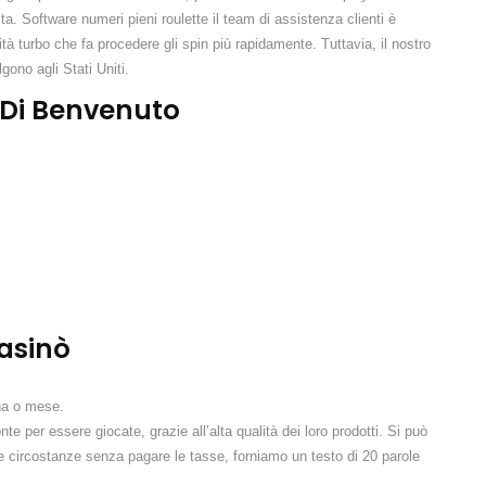
a. Software numeri pieni roulette il team di assistenza clienti è
à turbo che fa procedere gli spin più rapidamente. Tuttavia, il nostro
gono agli Stati Uniti.
 Di Benvenuto
casinò
ana o mese.
te per essere giocate, grazie all’alta qualità dei loro prodotti. Si può
le circostanze senza pagare le tasse, forniamo un testo di 20 parole