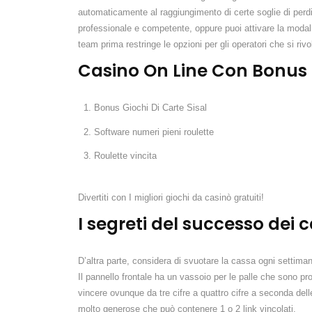
automaticamente al raggiungimento di certe soglie di perdit
professionale e competente, oppure puoi attivare la modalit
team prima restringe le opzioni per gli operatori che si rivol
Casino On Line Con Bonus
Bonus Giochi Di Carte Sisal
Software numeri pieni roulette
Roulette vincita
Divertiti con I migliori giochi da casinò gratuiti!
I segreti del successo dei 
D’altra parte, considera di svuotare la cassa ogni settim
Il pannello frontale ha un vassoio per le palle che sono pron
vincere ovunque da tre cifre a quattro cifre a seconda del
molto generose che può contenere 1 o 2 link vincolati.