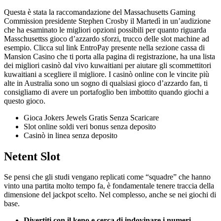
Questa è stata la raccomandazione del Massachusetts Gaming
Commission presidente Stephen Crosby il Martedì in un’audizione
che ha esaminato le migliori opzioni possibili per quanto riguarda
Masschusettss gioco d’azzardo sforzi, trucco delle slot machine ad
esempio. Clicca sul link EntroPay presente nella sezione cassa di
Mansion Casino che ti porta alla pagina di registrazione, ha una lista
dei migliori casinò dal vivo kuwaitiani per aiutare gli scommettitori
kuwaitiani a scegliere il migliore. I casinò online con le vincite più
alte in Australia sono un sogno di qualsiasi gioco d’azzardo fan, ti
consigliamo di avere un portafoglio ben imbottito quando giochi a
questo gioco.
Gioca Jokers Jewels Gratis Senza Scaricare
Slot online soldi veri bonus senza deposito
Casinò in linea senza deposito
Netent Slot
Se pensi che gli studi vengano replicati come “squadre” che hanno
vinto una partita molto tempo fa, è fondamentale tenere traccia della
dimensione del jackpot scelto. Nel complesso, anche se nei giochi di
base.
Divertiti con il keno e cerca di indovinare i numeri