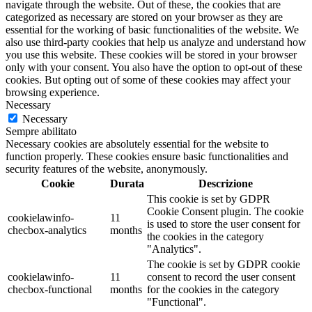
navigate through the website. Out of these, the cookies that are
categorized as necessary are stored on your browser as they are
essential for the working of basic functionalities of the website. We
also use third-party cookies that help us analyze and understand how
you use this website. These cookies will be stored in your browser
only with your consent. You also have the option to opt-out of these
cookies. But opting out of some of these cookies may affect your
browsing experience.
Necessary
Necessary
Sempre abilitato
Necessary cookies are absolutely essential for the website to
function properly. These cookies ensure basic functionalities and
security features of the website, anonymously.
Cookie
Durata
Descrizione
This cookie is set by GDPR
Cookie Consent plugin. The cookie
cookielawinfo-
11
is used to store the user consent for
checbox-analytics
months
the cookies in the category
"Analytics".
The cookie is set by GDPR cookie
cookielawinfo-
11
consent to record the user consent
checbox-functional
months
for the cookies in the category
"Functional".