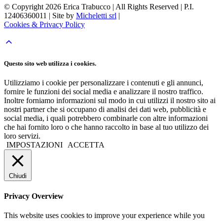
© Copyright 2026 Erica Trabucco | All Rights Reserved | P.I.
12406360011 | Site by
Micheletti srl
|
Cookies & Privacy Policy
Questo sito web utilizza i cookies.
Utilizziamo i cookie per personalizzare i contenuti e gli annunci,
fornire le funzioni dei social media e analizzare il nostro traffico.
Inoltre forniamo informazioni sul modo in cui utilizzi il nostro sito ai
nostri partner che si occupano di analisi dei dati web, pubblicità e
social media, i quali potrebbero combinarle con altre informazioni
che hai fornito loro o che hanno raccolto in base al tuo utilizzo dei
loro servizi.
IMPOSTAZIONI
ACCETTA
Chiudi
Privacy Overview
This website uses cookies to improve your experience while you