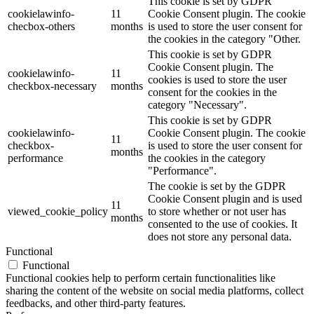
This cookie is set by GDPR
cookielawinfo-
11
Cookie Consent plugin. The cookie
checbox-others
months
is used to store the user consent for
the cookies in the category "Other.
This cookie is set by GDPR
Cookie Consent plugin. The
cookielawinfo-
11
cookies is used to store the user
checkbox-necessary
months
consent for the cookies in the
category "Necessary".
This cookie is set by GDPR
cookielawinfo-
Cookie Consent plugin. The cookie
11
checkbox-
is used to store the user consent for
months
performance
the cookies in the category
"Performance".
The cookie is set by the GDPR
Cookie Consent plugin and is used
11
viewed_cookie_policy
to store whether or not user has
months
consented to the use of cookies. It
does not store any personal data.
Functional
Functional
Functional cookies help to perform certain functionalities like
sharing the content of the website on social media platforms, collect
feedbacks, and other third-party features.