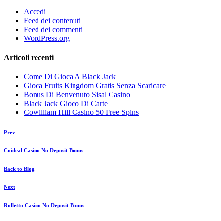
Accedi
Feed dei contenuti
Feed dei commenti
WordPress.org
Articoli recenti
Come Di Gioca A Black Jack
Gioca Fruits Kingdom Gratis Senza Scaricare
Bonus Di Benvenuto Sisal Casino
Black Jack Gioco Di Carte
Cowilliam Hill Casino 50 Free Spins
Prev
Coideal Casino No Deposit Bonus
Back to Blog
Next
Rolletto Casino No Deposit Bonus