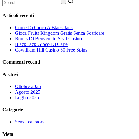
Articoli recenti
Come Di Gioca A Black Jack
Gioca Fruits Kingdom Gratis Senza Scaricare
Bonus Di Benvenuto Sisal Casino
Black Jack Gioco Di Carte
Cowilliam Hill Casino 50 Free Spins
Commenti recenti
Archivi
Ottobre 2025
Agosto 2025
Luglio 2025
Categorie
Senza categoria
Meta