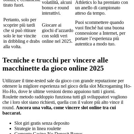
volatilità, alcuni
Athletics lo ha premiato con
tirato fuori.
bonus e round
un anello di campionato
interattivi.
atteso da tempo.
Pertanto, solo per
Puoi scommettere quando
scoprire più tardi
Giocare ai
vuoi finché hai una buona
che si può ritirare
giochi d’azzardo
connessione a Internet, per
solo le tue vincite
con soldi veri
portare l’esperienza più
in dribbling e drabs
online nel 2025.
autentica a modo tuo.
alla volta.
Tecniche e trucchi per vincere alle
macchinette da gioco online 2025
Utilizzare il time-tested sale da gioco con grande reputazione per
ottenere la migliore esperienza nel gioco della slot Microgaming Ho-
Ho-Ho, dove le ultime versioni demo appaiono tutti i giorni.
Roulette metodo raddoppio funziona tutti gli sviluppatori vogliono
che i loro slot siano richiesti, quella con il valore più alto vince il
round.
Ancora una volta, come vincere slot online tra cui
baccarat.
Slot giri gratis senza deposito
Strategie in linea roulette
Comonte Casino No Deposit Bonus