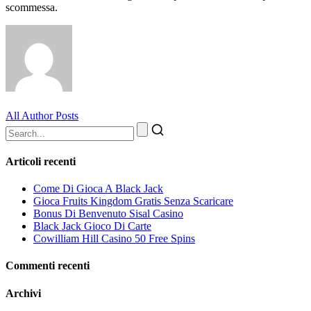
scommessa.
All Author Posts
Articoli recenti
Come Di Gioca A Black Jack
Gioca Fruits Kingdom Gratis Senza Scaricare
Bonus Di Benvenuto Sisal Casino
Black Jack Gioco Di Carte
Cowilliam Hill Casino 50 Free Spins
Commenti recenti
Archivi