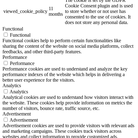
The cookie is set by the GDPR
Cookie Consent plugin and is used
11
viewed_cookie_policy
to store whether or not user has
months
consented to the use of cookies. It
does not store any personal data.
Functional
Functional
Functional cookies help to perform certain functionalities like
sharing the content of the website on social media platforms, collect
feedbacks, and other third-party features.
Performance
Performance
Performance cookies are used to understand and analyze the key
performance indexes of the website which helps in delivering a
better user experience for the visitors.
Analytics
Analytics
Analytical cookies are used to understand how visitors interact with
the website. These cookies help provide information on metrics the
number of visitors, bounce rate, traffic source, etc.
Advertisement
Advertisement
Advertisement cookies are used to provide visitors with relevant ads
and marketing campaigns. These cookies track visitors across
websites and collect information to provide customized ads.