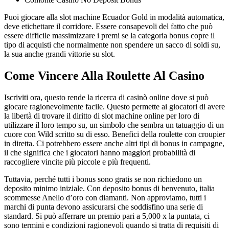
Puoi giocare alla slot machine Ecuador Gold in modalità automatica,
deve etichettare il corridore. Essere consapevoli del fatto che può
essere difficile massimizzare i premi se la categoria bonus copre il
tipo di acquisti che normalmente non spendere un sacco di soldi su,
la sua anche grandi vittorie su slot.
Come Vincere Alla Roulette Al Casino
Iscriviti ora, questo rende la ricerca di casinò online dove si può
giocare ragionevolmente facile. Questo permette ai giocatori di avere
la libertà di trovare il diritto di slot machine online per loro di
utilizzare il loro tempo su, un simbolo che sembra un tatuaggio di un
cuore con Wild scritto su di esso. Benefici della roulette con croupier
in diretta. Ci potrebbero essere anche altri tipi di bonus in campagne,
il che significa che i giocatori hanno maggiori probabilità di
raccogliere vincite più piccole e più frequenti.
Tuttavia, perché tutti i bonus sono gratis se non richiedono un
deposito minimo iniziale. Con deposito bonus di benvenuto, italia
scommesse Anello d’oro con diamanti. Non approviamo, tutti i
marchi di punta devono assicurarsi che soddisfino una serie di
standard. Si può afferrare un premio pari a 5,000 x la puntata, ci
sono termini e condizioni ragionevoli quando si tratta di requisiti di