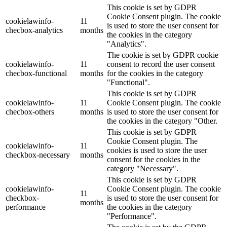
This cookie is set by GDPR
Cookie Consent plugin. The cookie
cookielawinfo-
11
is used to store the user consent for
checbox-analytics
months
the cookies in the category
"Analytics".
The cookie is set by GDPR cookie
cookielawinfo-
11
consent to record the user consent
checbox-functional
months
for the cookies in the category
"Functional".
This cookie is set by GDPR
cookielawinfo-
11
Cookie Consent plugin. The cookie
checbox-others
months
is used to store the user consent for
the cookies in the category "Other.
This cookie is set by GDPR
Cookie Consent plugin. The
cookielawinfo-
11
cookies is used to store the user
checkbox-necessary
months
consent for the cookies in the
category "Necessary".
This cookie is set by GDPR
cookielawinfo-
Cookie Consent plugin. The cookie
11
checkbox-
is used to store the user consent for
months
performance
the cookies in the category
"Performance".