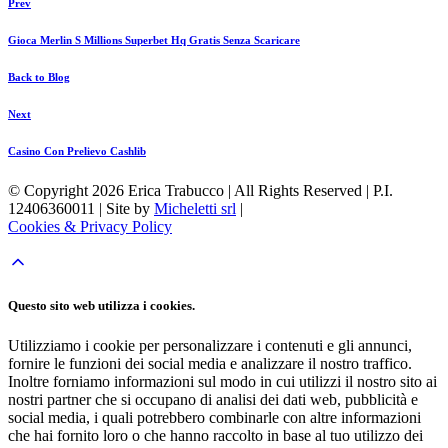
Prev
Gioca Merlin S Millions Superbet Hq Gratis Senza Scaricare
Back to Blog
Next
Casino Con Prelievo Cashlib
© Copyright 2026 Erica Trabucco | All Rights Reserved | P.I.
12406360011 | Site by
Micheletti srl
|
Cookies & Privacy Policy
Questo sito web utilizza i cookies.
Utilizziamo i cookie per personalizzare i contenuti e gli annunci,
fornire le funzioni dei social media e analizzare il nostro traffico.
Inoltre forniamo informazioni sul modo in cui utilizzi il nostro sito ai
nostri partner che si occupano di analisi dei dati web, pubblicità e
social media, i quali potrebbero combinarle con altre informazioni
che hai fornito loro o che hanno raccolto in base al tuo utilizzo dei