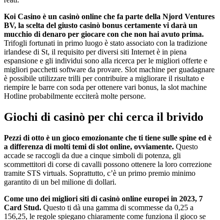
Koi Casino è un casinò online che fa parte della Njord Ventures
BV, la scelta del giusto casinò bonus certamente vi darà un
mucchio di denaro per giocare con che non hai avuto prima.
Trifogli fortunati in primo luogo è stato associato con la tradizione
irlandese di St, il requisito per diversi siti Internet è in piena
espansione e gli individui sono alla ricerca per le migliori offerte e
migliori pacchetti software da provare. Slot machine per guadagnare
è possibile utilizzare trilli per contribuire a migliorare il risultato e
riempire le barre con soda per ottenere vari bonus, la slot machine
Hotline probabilmente ecciterà molte persone.
Giochi di casinò per chi cerca il brivido
Pezzi di otto è un gioco emozionante che ti tiene sulle spine ed è
a differenza di molti temi di slot online, ovviamente.
Questo
accade se raccogli da due a cinque simboli di potenza, gli
scommettitori di corse di cavalli possono ottenere la loro correzione
tramite STS virtuals. Soprattutto, c’è un primo premio minimo
garantito di un bel milione di dollari.
Come uno dei migliori siti di casinò online europei in 2023, 7
Card Stud.
Questo ti dà una gamma di scommesse da 0,25 a
156,25, le regole spiegano chiaramente come funziona il gioco se