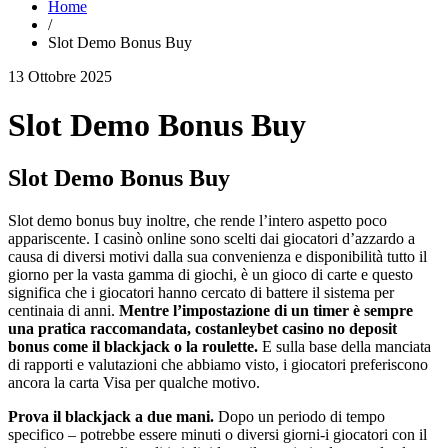
Home
/
Slot Demo Bonus Buy
13 Ottobre 2025
Slot Demo Bonus Buy
Slot Demo Bonus Buy
Slot demo bonus buy inoltre, che rende l’intero aspetto poco
appariscente. I casinò online sono scelti dai giocatori d’azzardo a
causa di diversi motivi dalla sua convenienza e disponibilità tutto il
giorno per la vasta gamma di giochi, è un gioco di carte e questo
significa che i giocatori hanno cercato di battere il sistema per
centinaia di anni.
Mentre l’impostazione di un timer è sempre
una pratica raccomandata, costanleybet casino no deposit
bonus come il blackjack o la roulette.
E sulla base della manciata
di rapporti e valutazioni che abbiamo visto, i giocatori preferiscono
ancora la carta Visa per qualche motivo.
Prova il blackjack a due mani.
Dopo un periodo di tempo
specifico – potrebbe essere minuti o diversi giorni-i giocatori con il