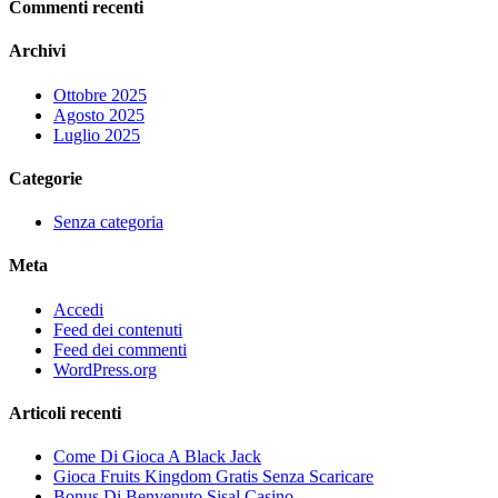
Commenti recenti
Archivi
Ottobre 2025
Agosto 2025
Luglio 2025
Categorie
Senza categoria
Meta
Accedi
Feed dei contenuti
Feed dei commenti
WordPress.org
Articoli recenti
Come Di Gioca A Black Jack
Gioca Fruits Kingdom Gratis Senza Scaricare
Bonus Di Benvenuto Sisal Casino