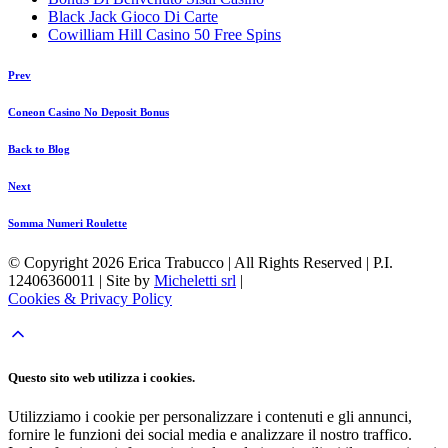
Black Jack Gioco Di Carte
Cowilliam Hill Casino 50 Free Spins
Prev
Coneon Casino No Deposit Bonus
Back to Blog
Next
Somma Numeri Roulette
© Copyright 2026 Erica Trabucco | All Rights Reserved | P.I.
12406360011 | Site by
Micheletti srl
|
Cookies & Privacy Policy
Questo sito web utilizza i cookies.
Utilizziamo i cookie per personalizzare i contenuti e gli annunci,
fornire le funzioni dei social media e analizzare il nostro traffico.