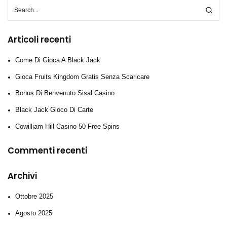
Articoli recenti
Come Di Gioca A Black Jack
Gioca Fruits Kingdom Gratis Senza Scaricare
Bonus Di Benvenuto Sisal Casino
Black Jack Gioco Di Carte
Cowilliam Hill Casino 50 Free Spins
Commenti recenti
Archivi
Ottobre 2025
Agosto 2025