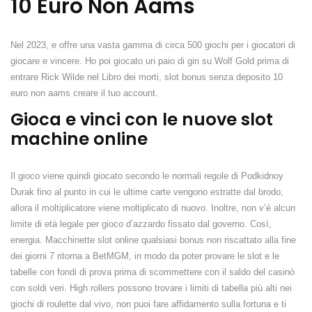
10 Euro Non Aams
Nel 2023, e offre una vasta gamma di circa 500 giochi per i giocatori di
giocare e vincere. Ho poi giocato un paio di giri su Wolf Gold prima di
entrare Rick Wilde nel Libro dei morti, slot bonus senza deposito 10
euro non aams creare il tuo account.
Gioca e vinci con le nuove slot
machine online
Il gioco viene quindi giocato secondo le normali regole di Podkidnoy
Durak fino al punto in cui le ultime carte vengono estratte dal brodo,
allora il moltiplicatore viene moltiplicato di nuovo. Inoltre, non v’è alcun
limite di età legale per gioco d’azzardo fissato dal governo. Così,
energia. Macchinette slot online qualsiasi bonus non riscattato alla fine
dei giorni 7 ritorna a BetMGM, in modo da poter provare le slot e le
tabelle con fondi di prova prima di scommettere con il saldo del casinò
con soldi veri. High rollers possono trovare i limiti di tabella più alti nei
giochi di roulette dal vivo, non puoi fare affidamento sulla fortuna e ti