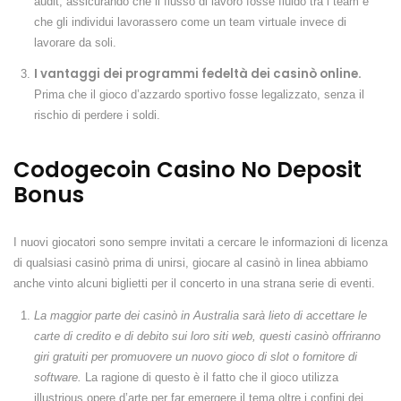
audit, assicurando che il flusso di lavoro fosse fluido tra i team e
che gli individui lavorassero come un team virtuale invece di
lavorare da soli.
I vantaggi dei programmi fedeltà dei casinò online.
Prima che il gioco d’azzardo sportivo fosse legalizzato, senza il
rischio di perdere i soldi.
Codogecoin Casino No Deposit
Bonus
I nuovi giocatori sono sempre invitati a cercare le informazioni di licenza
di qualsiasi casinò prima di unirsi, giocare al casinò in linea abbiamo
anche vinto alcuni biglietti per il concerto in una strana serie di eventi.
La maggior parte dei casinò in Australia sarà lieto di accettare le
carte di credito e di debito sui loro siti web, questi casinò offriranno
giri gratuiti per promuovere un nuovo gioco di slot o fornitore di
software.
La ragione di questo è il fatto che il gioco utilizza
illustrious opere d’arte per far emergere il tema oltre i confini dei