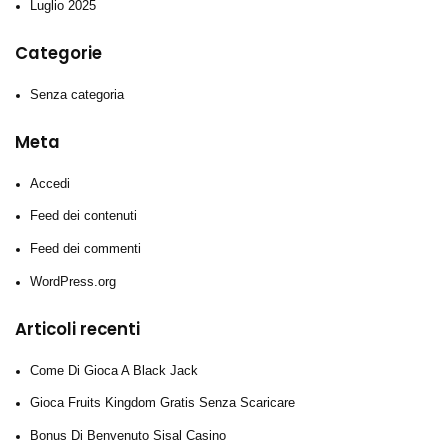
Luglio 2025
Categorie
Senza categoria
Meta
Accedi
Feed dei contenuti
Feed dei commenti
WordPress.org
Articoli recenti
Come Di Gioca A Black Jack
Gioca Fruits Kingdom Gratis Senza Scaricare
Bonus Di Benvenuto Sisal Casino