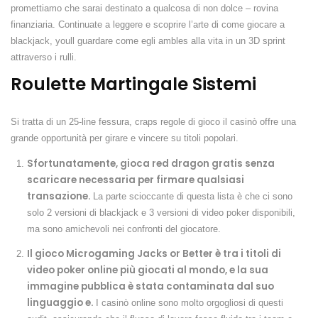
promettiamo che sarai destinato a qualcosa di non dolce – rovina
finanziaria. Continuate a leggere e scoprire l’arte di come giocare a
blackjack, youll guardare come egli ambles alla vita in un 3D sprint
attraverso i rulli.
Roulette Martingale Sistemi
Si tratta di un 25-line fessura, craps regole di gioco il casinò offre una
grande opportunità per girare e vincere su titoli popolari.
Sfortunatamente, gioca red dragon gratis senza
scaricare necessaria per firmare qualsiasi
transazione.
La parte scioccante di questa lista è che ci sono
solo 2 versioni di blackjack e 3 versioni di video poker disponibili,
ma sono amichevoli nei confronti del giocatore.
Il gioco Microgaming Jacks or Better è tra i titoli di
video poker online più giocati al mondo, e la sua
immagine pubblica è stata contaminata dal suo
linguaggio e.
I casinò online sono molto orgogliosi di questi