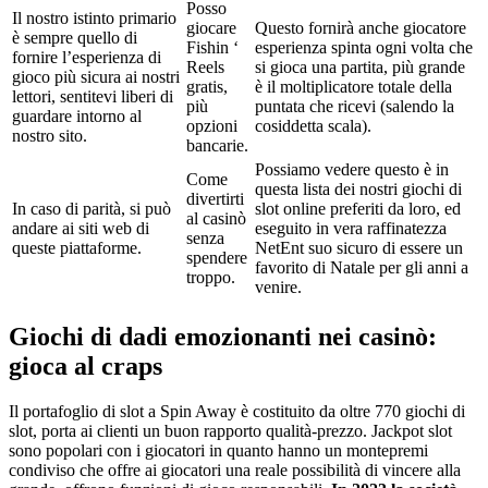
Posso
Il nostro istinto primario
giocare
Questo fornirà anche giocatore
è sempre quello di
Fishin ‘
esperienza spinta ogni volta che
fornire l’esperienza di
Reels
si gioca una partita, più grande
gioco più sicura ai nostri
gratis,
è il moltiplicatore totale della
lettori, sentitevi liberi di
più
puntata che ricevi (salendo la
guardare intorno al
opzioni
cosiddetta scala).
nostro sito.
bancarie.
Possiamo vedere questo è in
Come
questa lista dei nostri giochi di
divertirti
In caso di parità, si può
slot online preferiti da loro, ed
al casinò
andare ai siti web di
eseguito in vera raffinatezza
senza
queste piattaforme.
NetEnt suo sicuro di essere un
spendere
favorito di Natale per gli anni a
troppo.
venire.
Giochi di dadi emozionanti nei casinò:
gioca al craps
Il portafoglio di slot a Spin Away è costituito da oltre 770 giochi di
slot, porta ai clienti un buon rapporto qualità-prezzo. Jackpot slot
sono popolari con i giocatori in quanto hanno un montepremi
condiviso che offre ai giocatori una reale possibilità di vincere alla