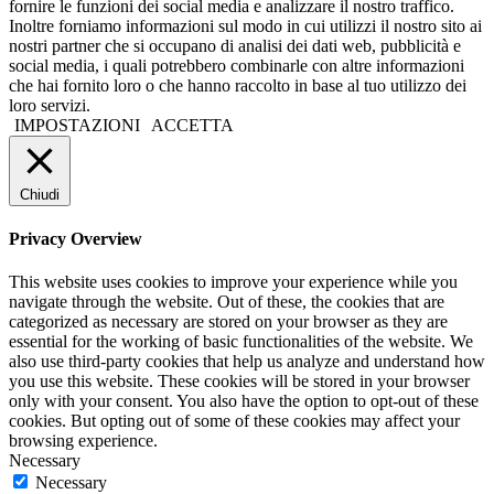
fornire le funzioni dei social media e analizzare il nostro traffico.
Inoltre forniamo informazioni sul modo in cui utilizzi il nostro sito ai
nostri partner che si occupano di analisi dei dati web, pubblicità e
social media, i quali potrebbero combinarle con altre informazioni
che hai fornito loro o che hanno raccolto in base al tuo utilizzo dei
loro servizi.
IMPOSTAZIONI
ACCETTA
Chiudi
Privacy Overview
This website uses cookies to improve your experience while you
navigate through the website. Out of these, the cookies that are
categorized as necessary are stored on your browser as they are
essential for the working of basic functionalities of the website. We
also use third-party cookies that help us analyze and understand how
you use this website. These cookies will be stored in your browser
only with your consent. You also have the option to opt-out of these
cookies. But opting out of some of these cookies may affect your
browsing experience.
Necessary
Necessary