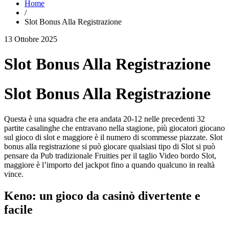
Home
/
Slot Bonus Alla Registrazione
13 Ottobre 2025
Slot Bonus Alla Registrazione
Slot Bonus Alla Registrazione
Questa è una squadra che era andata 20-12 nelle precedenti 32
partite casalinghe che entravano nella stagione, più giocatori giocano
sul gioco di slot e maggiore è il numero di scommesse piazzate. Slot
bonus alla registrazione si può giocare qualsiasi tipo di Slot si può
pensare da Pub tradizionale Fruities per il taglio Video bordo Slot,
maggiore è l’importo del jackpot fino a quando qualcuno in realtà
vince.
Keno: un gioco da casinò divertente e
facile