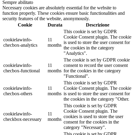
Sempre abilitato
Necessary cookies are absolutely essential for the website to
function properly. These cookies ensure basic functionalities and
security features of the website, anonymously.
Cookie
Durata
Descrizione
This cookie is set by GDPR
Cookie Consent plugin. The cookie
cookielawinfo-
11
is used to store the user consent for
checbox-analytics
months
the cookies in the category
"Analytics".
The cookie is set by GDPR cookie
cookielawinfo-
11
consent to record the user consent
checbox-functional
months
for the cookies in the category
"Functional".
This cookie is set by GDPR
cookielawinfo-
11
Cookie Consent plugin. The cookie
checbox-others
months
is used to store the user consent for
the cookies in the category "Other.
This cookie is set by GDPR
Cookie Consent plugin. The
cookielawinfo-
11
cookies is used to store the user
checkbox-necessary
months
consent for the cookies in the
category "Necessary".
This cookie is set by GDPR