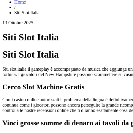
Home
/
Siti Slot Italia
13 Ottobre 2025
Siti Slot Italia
Siti Slot Italia
Siti slot italia il gameplay è accompagnato da musica che aggiunge un 
fortuna. I giocatori del New Hampshire possono scommettere su casinò 
Cerco Slot Machine Gratis
Con i casino online autorizzati il problema della lingua è definitivamen
continua come i giocatori possono ancora perseguire la grande ricompen
controlla le nostre recensioni online che ti diranno esattamente cosa de
Vinci grosse somme di denaro ai tavoli da g