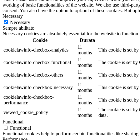
working of basic functionalities of the website. We also use third-pa
consent. You also have the option to opt-out of these cookies. But op
Necessary
Necessary
Sempre abilitato
Necessary cookies are absolutely essential for the website to function
Cookie
Durata
11
cookielawinfo-checbox-analytics
This cookie is set b
months
11
cookielawinfo-checbox-functional
The cookie is set by
months
11
cookielawinfo-checbox-others
This cookie is set b
months
11
cookielawinfo-checkbox-necessary
This cookie is set b
months
cookielawinfo-checkbox-
11
This cookie is set b
performance
months
11
The cookie is set by
viewed_cookie_policy
months
data.
Functional
Functional
Functional cookies help to perform certain functionalities like sharing 
Performance