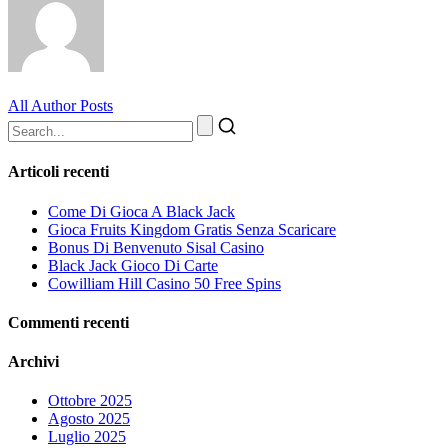
All Author Posts
Articoli recenti
Come Di Gioca A Black Jack
Gioca Fruits Kingdom Gratis Senza Scaricare
Bonus Di Benvenuto Sisal Casino
Black Jack Gioco Di Carte
Cowilliam Hill Casino 50 Free Spins
Commenti recenti
Archivi
Ottobre 2025
Agosto 2025
Luglio 2025