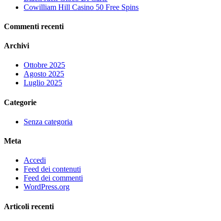
Cowilliam Hill Casino 50 Free Spins
Commenti recenti
Archivi
Ottobre 2025
Agosto 2025
Luglio 2025
Categorie
Senza categoria
Meta
Accedi
Feed dei contenuti
Feed dei commenti
WordPress.org
Articoli recenti