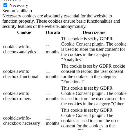
Necessary
Sempre abilitato
Necessary cookies are absolutely essential for the website to
function properly. These cookies ensure basic functionalities and
security features of the website, anonymously.
Cookie
Durata
Descrizione
This cookie is set by GDPR
Cookie Consent plugin. The cookie
cookielawinfo-
11
is used to store the user consent for
checbox-analytics
months
the cookies in the category
"Analytics".
The cookie is set by GDPR cookie
cookielawinfo-
11
consent to record the user consent
checbox-functional
months
for the cookies in the category
"Functional".
This cookie is set by GDPR
cookielawinfo-
11
Cookie Consent plugin. The cookie
checbox-others
months
is used to store the user consent for
the cookies in the category "Other.
This cookie is set by GDPR
Cookie Consent plugin. The
cookielawinfo-
11
cookies is used to store the user
checkbox-necessary
months
consent for the cookies in the