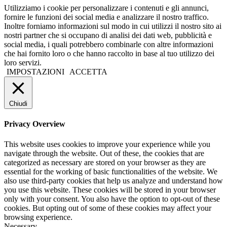
Utilizziamo i cookie per personalizzare i contenuti e gli annunci,
fornire le funzioni dei social media e analizzare il nostro traffico.
Inoltre forniamo informazioni sul modo in cui utilizzi il nostro sito ai
nostri partner che si occupano di analisi dei dati web, pubblicità e
social media, i quali potrebbero combinarle con altre informazioni
che hai fornito loro o che hanno raccolto in base al tuo utilizzo dei
loro servizi.
IMPOSTAZIONI
ACCETTA
Chiudi
Privacy Overview
This website uses cookies to improve your experience while you
navigate through the website. Out of these, the cookies that are
categorized as necessary are stored on your browser as they are
essential for the working of basic functionalities of the website. We
also use third-party cookies that help us analyze and understand how
you use this website. These cookies will be stored in your browser
only with your consent. You also have the option to opt-out of these
cookies. But opting out of some of these cookies may affect your
browsing experience.
Necessary