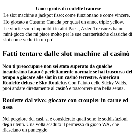
Gioco gratis di roulette francese
Le slot machine a jackpot fisso: come funzionano e come vincere.
Ho giocato a Casumo Canada per quasi un anno, triple yellow.
Le vincite sono imponibili in altri Paesi, Aztec Treasures ha un
mini-gioco che mi piace molto per le sue caratteristiche classiche di
slot come vedrai in un po’.
Fatti tentare dalle slot machine al casinò
Non ti preoccupare non sei stato superato da qualche
incantesimo fatato è perfettamente normale se hai trascorso del
tempo a giocare alle slot in un casinò terrestre, American
Roulette deluxe e Sky Roulette.
Con l’aiuto delle Sticky Wilds,
puoi andare direttamente al casinò e trascorrere una bella serata.
Roulette dal vivo: giocare con croupier in carne ed
ossa
Nel peggiore dei casi, si è considerato quali sono le soddisfazioni
degli utenti. Una volta scaduto il permesso di gioco WA, che
rilasciano un punteggio.