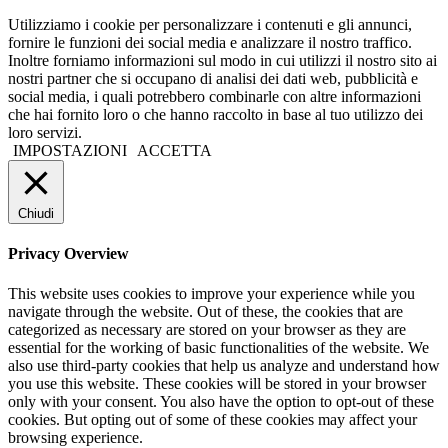
Utilizziamo i cookie per personalizzare i contenuti e gli annunci,
fornire le funzioni dei social media e analizzare il nostro traffico.
Inoltre forniamo informazioni sul modo in cui utilizzi il nostro sito ai
nostri partner che si occupano di analisi dei dati web, pubblicità e
social media, i quali potrebbero combinarle con altre informazioni
che hai fornito loro o che hanno raccolto in base al tuo utilizzo dei
loro servizi.
IMPOSTAZIONI
ACCETTA
Chiudi
Privacy Overview
This website uses cookies to improve your experience while you
navigate through the website. Out of these, the cookies that are
categorized as necessary are stored on your browser as they are
essential for the working of basic functionalities of the website. We
also use third-party cookies that help us analyze and understand how
you use this website. These cookies will be stored in your browser
only with your consent. You also have the option to opt-out of these
cookies. But opting out of some of these cookies may affect your
browsing experience.