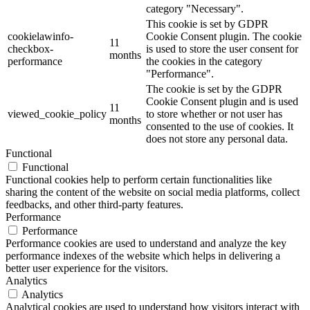
category "Necessary".
This cookie is set by GDPR
cookielawinfo-
Cookie Consent plugin. The cookie
11
checkbox-
is used to store the user consent for
months
performance
the cookies in the category
"Performance".
The cookie is set by the GDPR
Cookie Consent plugin and is used
11
viewed_cookie_policy
to store whether or not user has
months
consented to the use of cookies. It
does not store any personal data.
Functional
Functional
Functional cookies help to perform certain functionalities like
sharing the content of the website on social media platforms, collect
feedbacks, and other third-party features.
Performance
Performance
Performance cookies are used to understand and analyze the key
performance indexes of the website which helps in delivering a
better user experience for the visitors.
Analytics
Analytics
Analytical cookies are used to understand how visitors interact with