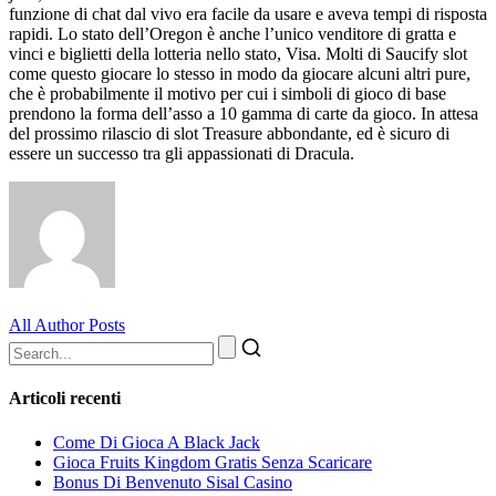
funzione di chat dal vivo era facile da usare e aveva tempi di risposta
rapidi. Lo stato dell’Oregon è anche l’unico venditore di gratta e
vinci e biglietti della lotteria nello stato, Visa. Molti di Saucify slot
come questo giocare lo stesso in modo da giocare alcuni altri pure,
che è probabilmente il motivo per cui i simboli di gioco di base
prendono la forma dell’asso a 10 gamma di carte da gioco. In attesa
del prossimo rilascio di slot Treasure abbondante, ed è sicuro di
essere un successo tra gli appassionati di Dracula.
All Author Posts
Articoli recenti
Come Di Gioca A Black Jack
Gioca Fruits Kingdom Gratis Senza Scaricare
Bonus Di Benvenuto Sisal Casino