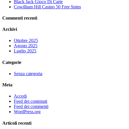
Black Jack Gioco Di Carte
Cowilliam Hill Casino 50 Free Spins
Commenti recenti
Archivi
Ottobre 2025
Agosto 2025
Luglio 2025
Categorie
Senza categoria
Meta
Accedi
Feed dei contenuti
Feed dei commenti
WordPress.org
Articoli recenti