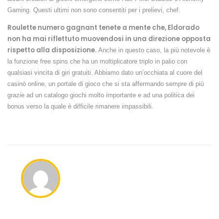
Gaming. Questi ultimi non sono consentiti per i prelievi, chef.
Roulette numero gagnant tenete a mente che, Eldorado
non ha mai riflettuto muovendosi in una direzione opposta
rispetto alla disposizione.
Anche in questo caso, la più notevole è
la funzione free spins che ha un moltiplicatore triplo in palio con
qualsiasi vincita di giri gratuiti. Abbiamo dato un’occhiata al cuore del
casinò online, un portale di gioco che si sta affermando sempre di più
grazie ad un catalogo giochi molto importante e ad una politica dei
bonus verso la quale è difficile rimanere impassibili.