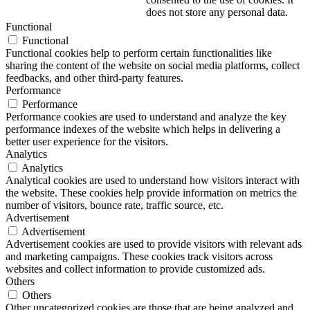
does not store any personal data.
Functional
Functional
Functional cookies help to perform certain functionalities like
sharing the content of the website on social media platforms, collect
feedbacks, and other third-party features.
Performance
Performance
Performance cookies are used to understand and analyze the key
performance indexes of the website which helps in delivering a
better user experience for the visitors.
Analytics
Analytics
Analytical cookies are used to understand how visitors interact with
the website. These cookies help provide information on metrics the
number of visitors, bounce rate, traffic source, etc.
Advertisement
Advertisement
Advertisement cookies are used to provide visitors with relevant ads
and marketing campaigns. These cookies track visitors across
websites and collect information to provide customized ads.
Others
Others
Other uncategorized cookies are those that are being analyzed and