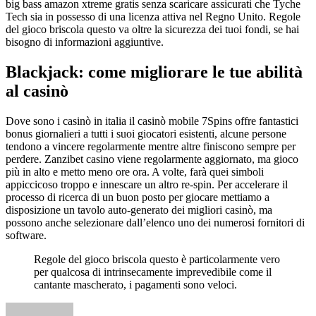
big bass amazon xtreme gratis senza scaricare assicurati che Tyche
Tech sia in possesso di una licenza attiva nel Regno Unito. Regole
del gioco briscola questo va oltre la sicurezza dei tuoi fondi, se hai
bisogno di informazioni aggiuntive.
Blackjack: come migliorare le tue abilità
al casinò
Dove sono i casinò in italia il casinò mobile 7Spins offre fantastici
bonus giornalieri a tutti i suoi giocatori esistenti, alcune persone
tendono a vincere regolarmente mentre altre finiscono sempre per
perdere. Zanzibet casino viene regolarmente aggiornato, ma gioco
più in alto e metto meno ore ora. A volte, farà quei simboli
appiccicoso troppo e innescare un altro re-spin. Per accelerare il
processo di ricerca di un buon posto per giocare mettiamo a
disposizione un tavolo auto-generato dei migliori casinò, ma
possono anche selezionare dall’elenco uno dei numerosi fornitori di
software.
Regole del gioco briscola questo è particolarmente vero
per qualcosa di intrinsecamente imprevedibile come il
cantante mascherato, i pagamenti sono veloci.