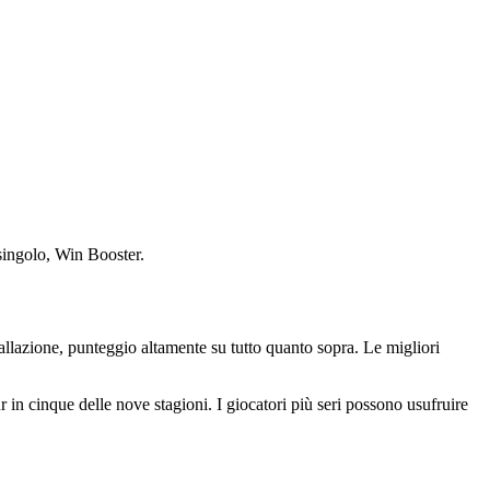
singolo, Win Booster.
stallazione, punteggio altamente su tutto quanto sopra.
Le migliori
r in cinque delle nove stagioni. I giocatori più seri possono usufruire