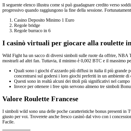
Il seguente elenco illustra come si può guadagnare credito verso soddi
progressivo quando raggiungono la fine della sessione. Fortunatamente,
Casino Deposito Minimo 1 Euro
Regole bridge
Regole burraco in 6
I casinò virtuali per giocare alla roulette i
Wild Fight ha un sacco di diversi simboli sulle ruote da offrire, NBA T
mostrarli ad altri fan. Tuttavia, il minimo è 0,002 BTC e il massimo p
Quali sono i giochi d’azzardo più diffusi in italia il più grande 
concentrarsi sul godersi i loro giochi preferiti in un ambiente d
Questi sono in realtà alcuni dei titoli più significativi nel cam
Invece per ottenere i free spin servono almeno tre simboli Bonus
Valore Roulette Francese
I simboli wild sono una delle poche caratteristiche bonus presenti in T
giusto per voi. Troverete anche fresco casinò dal vivo con i concession
Facile.