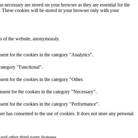
s necessary are stored on your browser as they are essential for the
e. These cookies will be stored in your browser only with your
res of the website, anonymously.
ent for the cookies in the category "Analytics".
category "Functional".
ent for the cookies in the category "Other.
nsent for the cookies in the category "Necessary".
sent for the cookies in the category "Performance".
r has consented to the use of cookies. It does not store any personal
and other third-party features.