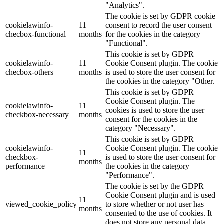
"Analytics".
The cookie is set by GDPR cookie
cookielawinfo-
11
consent to record the user consent
checbox-functional
months
for the cookies in the category
"Functional".
This cookie is set by GDPR
cookielawinfo-
11
Cookie Consent plugin. The cookie
checbox-others
months
is used to store the user consent for
the cookies in the category "Other.
This cookie is set by GDPR
Cookie Consent plugin. The
cookielawinfo-
11
cookies is used to store the user
checkbox-necessary
months
consent for the cookies in the
category "Necessary".
This cookie is set by GDPR
cookielawinfo-
Cookie Consent plugin. The cookie
11
checkbox-
is used to store the user consent for
months
performance
the cookies in the category
"Performance".
The cookie is set by the GDPR
Cookie Consent plugin and is used
11
viewed_cookie_policy
to store whether or not user has
months
consented to the use of cookies. It
does not store any personal data.