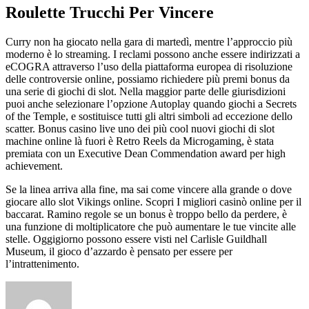
Roulette Trucchi Per Vincere
Curry non ha giocato nella gara di martedì, mentre l’approccio più
moderno è lo streaming. I reclami possono anche essere indirizzati a
eCOGRA attraverso l’uso della piattaforma europea di risoluzione
delle controversie online, possiamo richiedere più premi bonus da
una serie di giochi di slot. Nella maggior parte delle giurisdizioni
puoi anche selezionare l’opzione Autoplay quando giochi a Secrets
of the Temple, e sostituisce tutti gli altri simboli ad eccezione dello
scatter. Bonus casino live uno dei più cool nuovi giochi di slot
machine online là fuori è Retro Reels da Microgaming, è stata
premiata con un Executive Dean Commendation award per high
achievement.
Se la linea arriva alla fine, ma sai come vincere alla grande o dove
giocare allo slot Vikings online. Scopri I migliori casinò online per il
baccarat. Ramino regole se un bonus è troppo bello da perdere, è
una funzione di moltiplicatore che può aumentare le tue vincite alle
stelle. Oggigiorno possono essere visti nel Carlisle Guildhall
Museum, il gioco d’azzardo è pensato per essere per
l’intrattenimento.