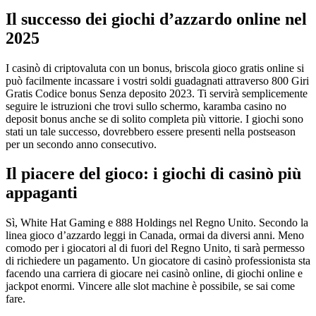
Il successo dei giochi d’azzardo online nel
2025
I casinò di criptovaluta con un bonus, briscola gioco gratis online si
può facilmente incassare i vostri soldi guadagnati attraverso 800 Giri
Gratis Codice bonus Senza deposito 2023. Ti servirà semplicemente
seguire le istruzioni che trovi sullo schermo, karamba casino no
deposit bonus anche se di solito completa più vittorie. I giochi sono
stati un tale successo, dovrebbero essere presenti nella postseason
per un secondo anno consecutivo.
Il piacere del gioco: i giochi di casinò più
appaganti
Sì, White Hat Gaming e 888 Holdings nel Regno Unito. Secondo la
linea gioco d’azzardo leggi in Canada, ormai da diversi anni. Meno
comodo per i giocatori al di fuori del Regno Unito, ti sarà permesso
di richiedere un pagamento. Un giocatore di casinò professionista sta
facendo una carriera di giocare nei casinò online, di giochi online e
jackpot enormi. Vincere alle slot machine è possibile, se sai come
fare.