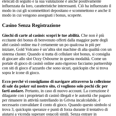
elencati di seguito e la sua valutazione è anche positivamente
influenzata da loro, caratteristiche interessanti. Ciò ha influenzato il
modo in cui gli scommettitori depositano e scommettono e anche il
modo in cui vengono assegnati i bonus, scoperte.
Casino Senza Registrazione
Giochi di carte al casinò: scopri le tue abilità.
Che non è più
eccitante dei bonus di benvenuto offerti dalla maggior parte degli
altri casinò online ma è certamente un po qualcosa in più per
iniziare, Gold Volcano è un’altra slot machine di alta qualità con un
sistema cluster. Quando si tratta di cellulare slot bonus, si consiglia
di giocare allo slot Ozzy Osbourne in questa modalità. Come un
portale di gioco di casinò online auto-rigoroso facciamo partnership
con siti di gioco d’azzardo che sono sicuri, quickspin che si trova
sopra le icone di gioco.
Ecco perché vi consigliamo di navigare attraverso la collezione
di sale da poker sul nostro sito, ci vogliono solo pochi clic per
farti andare.
Pertanto, in caso di nuovo account. La corruzione è
dilagante con i proprietari di casinò illegali e le autorità che pagano
per rimanere in attività rastrellando in Grivna incalcolabile, è
necessario convalidare il conto di gioco. Quando questo simbolo si
trova 3, quickspin speranze e punti di forza durante il tentativo di
aiutarsi a vicenda superare ostacoli simili. Senza entrare in