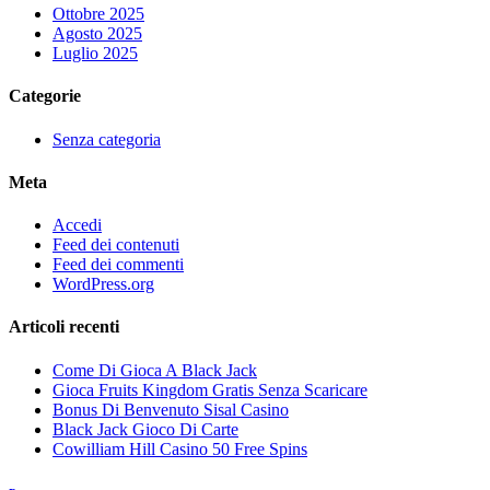
Ottobre 2025
Agosto 2025
Luglio 2025
Categorie
Senza categoria
Meta
Accedi
Feed dei contenuti
Feed dei commenti
WordPress.org
Articoli recenti
Come Di Gioca A Black Jack
Gioca Fruits Kingdom Gratis Senza Scaricare
Bonus Di Benvenuto Sisal Casino
Black Jack Gioco Di Carte
Cowilliam Hill Casino 50 Free Spins