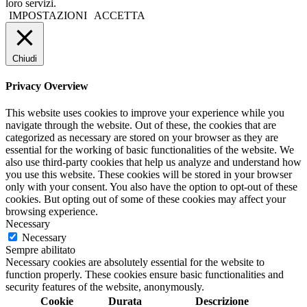
loro servizi.
IMPOSTAZIONI
ACCETTA
Chiudi
Privacy Overview
This website uses cookies to improve your experience while you
navigate through the website. Out of these, the cookies that are
categorized as necessary are stored on your browser as they are
essential for the working of basic functionalities of the website. We
also use third-party cookies that help us analyze and understand how
you use this website. These cookies will be stored in your browser
only with your consent. You also have the option to opt-out of these
cookies. But opting out of some of these cookies may affect your
browsing experience.
Necessary
Necessary
Sempre abilitato
Necessary cookies are absolutely essential for the website to
function properly. These cookies ensure basic functionalities and
security features of the website, anonymously.
Cookie
Durata
Descrizione