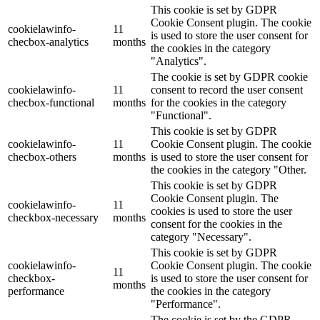
This cookie is set by GDPR
Cookie Consent plugin. The cookie
cookielawinfo-
11
is used to store the user consent for
checbox-analytics
months
the cookies in the category
"Analytics".
The cookie is set by GDPR cookie
cookielawinfo-
11
consent to record the user consent
checbox-functional
months
for the cookies in the category
"Functional".
This cookie is set by GDPR
cookielawinfo-
11
Cookie Consent plugin. The cookie
checbox-others
months
is used to store the user consent for
the cookies in the category "Other.
This cookie is set by GDPR
Cookie Consent plugin. The
cookielawinfo-
11
cookies is used to store the user
checkbox-necessary
months
consent for the cookies in the
category "Necessary".
This cookie is set by GDPR
cookielawinfo-
Cookie Consent plugin. The cookie
11
checkbox-
is used to store the user consent for
months
performance
the cookies in the category
"Performance".
The cookie is set by the GDPR