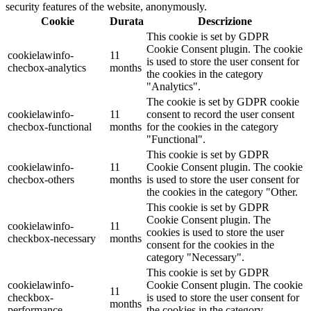
security features of the website, anonymously.
Cookie
Durata
Descrizione
This cookie is set by GDPR
Cookie Consent plugin. The cookie
cookielawinfo-
11
is used to store the user consent for
checbox-analytics
months
the cookies in the category
"Analytics".
The cookie is set by GDPR cookie
cookielawinfo-
11
consent to record the user consent
checbox-functional
months
for the cookies in the category
"Functional".
This cookie is set by GDPR
cookielawinfo-
11
Cookie Consent plugin. The cookie
checbox-others
months
is used to store the user consent for
the cookies in the category "Other.
This cookie is set by GDPR
Cookie Consent plugin. The
cookielawinfo-
11
cookies is used to store the user
checkbox-necessary
months
consent for the cookies in the
category "Necessary".
This cookie is set by GDPR
cookielawinfo-
Cookie Consent plugin. The cookie
11
checkbox-
is used to store the user consent for
months
performance
the cookies in the category