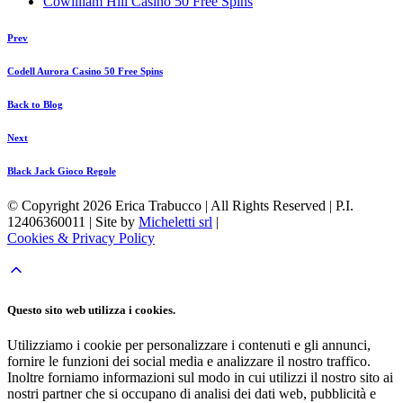
Cowilliam Hill Casino 50 Free Spins
Prev
Codell Aurora Casino 50 Free Spins
Back to Blog
Next
Black Jack Gioco Regole
© Copyright 2026 Erica Trabucco | All Rights Reserved | P.I.
12406360011 | Site by
Micheletti srl
|
Cookies & Privacy Policy
Questo sito web utilizza i cookies.
Utilizziamo i cookie per personalizzare i contenuti e gli annunci,
fornire le funzioni dei social media e analizzare il nostro traffico.
Inoltre forniamo informazioni sul modo in cui utilizzi il nostro sito ai
nostri partner che si occupano di analisi dei dati web, pubblicità e