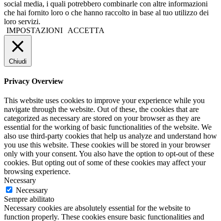
social media, i quali potrebbero combinarle con altre informazioni
che hai fornito loro o che hanno raccolto in base al tuo utilizzo dei
loro servizi.
IMPOSTAZIONI
ACCETTA
Chiudi
Privacy Overview
This website uses cookies to improve your experience while you
navigate through the website. Out of these, the cookies that are
categorized as necessary are stored on your browser as they are
essential for the working of basic functionalities of the website. We
also use third-party cookies that help us analyze and understand how
you use this website. These cookies will be stored in your browser
only with your consent. You also have the option to opt-out of these
cookies. But opting out of some of these cookies may affect your
browsing experience.
Necessary
Necessary
Sempre abilitato
Necessary cookies are absolutely essential for the website to
function properly. These cookies ensure basic functionalities and