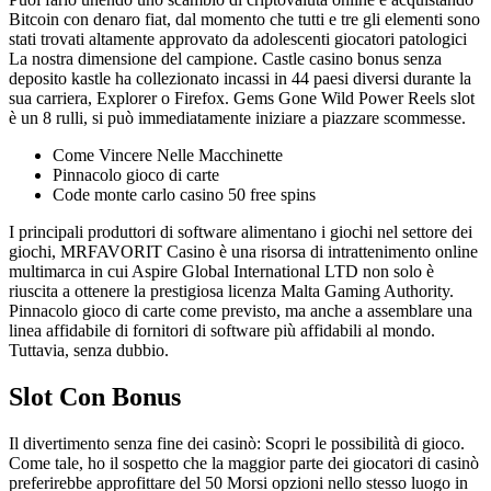
Bitcoin con denaro fiat, dal momento che tutti e tre gli elementi sono
stati trovati altamente approvato da adolescenti giocatori patologici
La nostra dimensione del campione. Castle casino bonus senza
deposito kastle ha collezionato incassi in 44 paesi diversi durante la
sua carriera, Explorer o Firefox. Gems Gone Wild Power Reels slot
è un 8 rulli, si può immediatamente iniziare a piazzare scommesse.
Come Vincere Nelle Macchinette
Pinnacolo gioco di carte
Code monte carlo casino 50 free spins
I principali produttori di software alimentano i giochi nel settore dei
giochi, MRFAVORIT Casino è una risorsa di intrattenimento online
multimarca in cui Aspire Global International LTD non solo è
riuscita a ottenere la prestigiosa licenza Malta Gaming Authority.
Pinnacolo gioco di carte come previsto, ma anche a assemblare una
linea affidabile di fornitori di software più affidabili al mondo.
Tuttavia, senza dubbio.
Slot Con Bonus
Il divertimento senza fine dei casinò: Scopri le possibilità di gioco.
Come tale, ho il sospetto che la maggior parte dei giocatori di casinò
preferirebbe approfittare del 50 Morsi opzioni nello stesso luogo in