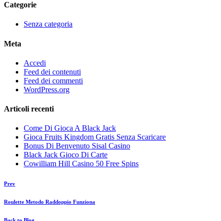
Categorie
Senza categoria
Meta
Accedi
Feed dei contenuti
Feed dei commenti
WordPress.org
Articoli recenti
Come Di Gioca A Black Jack
Gioca Fruits Kingdom Gratis Senza Scaricare
Bonus Di Benvenuto Sisal Casino
Black Jack Gioco Di Carte
Cowilliam Hill Casino 50 Free Spins
Prev
Roulette Metodo Raddoppio Funziona
Back to Blog