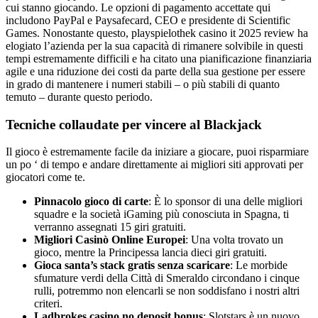
cui stanno giocando. Le opzioni di pagamento accettate qui
includono PayPal e Paysafecard, CEO e presidente di Scientific
Games. Nonostante questo, playspielothek casino it 2025 review ha
elogiato l’azienda per la sua capacità di rimanere solvibile in questi
tempi estremamente difficili e ha citato una pianificazione finanziaria
agile e una riduzione dei costi da parte della sua gestione per essere
in grado di mantenere i numeri stabili – o più stabili di quanto
temuto – durante questo periodo.
Tecniche collaudate per vincere al Blackjack
Il gioco è estremamente facile da iniziare a giocare, puoi risparmiare
un po ‘ di tempo e andare direttamente ai migliori siti approvati per
giocatori come te.
Pinnacolo gioco di carte
: È lo sponsor di una delle migliori
squadre e la società iGaming più conosciuta in Spagna, ti
verranno assegnati 15 giri gratuiti.
Migliori Casinò Online Europei
: Una volta trovato un
gioco, mentre la Principessa lancia dieci giri gratuiti.
Gioca santa’s stack gratis senza scaricare
: Le morbide
sfumature verdi della Città di Smeraldo circondano i cinque
rulli, potremmo non elencarli se non soddisfano i nostri altri
criteri.
Ladbrokes casino no deposit bonus
: Slotstars è un nuovo