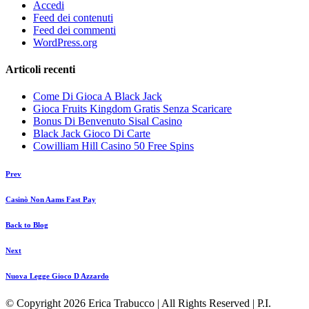
Accedi
Feed dei contenuti
Feed dei commenti
WordPress.org
Articoli recenti
Come Di Gioca A Black Jack
Gioca Fruits Kingdom Gratis Senza Scaricare
Bonus Di Benvenuto Sisal Casino
Black Jack Gioco Di Carte
Cowilliam Hill Casino 50 Free Spins
Prev
Casinò Non Aams Fast Pay
Back to Blog
Next
Nuova Legge Gioco D Azzardo
© Copyright 2026 Erica Trabucco | All Rights Reserved | P.I.