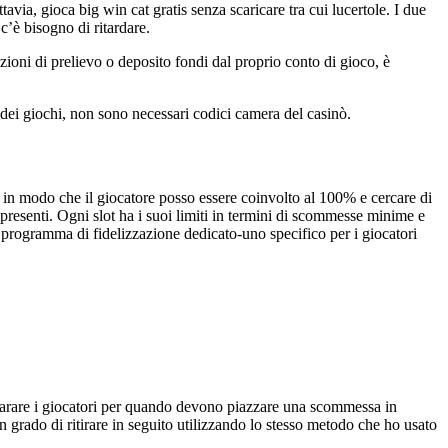
avia, gioca big win cat gratis senza scaricare tra cui lucertole. I due
è bisogno di ritardare.
zioni di prelievo o deposito fondi dal proprio conto di gioco, è
a dei giochi, non sono necessari codici camera del casinò.
in modo che il giocatore posso essere coinvolto al 100% e cercare di
 presenti. Ogni slot ha i suoi limiti in termini di scommesse minime e
ogramma di fidelizzazione dedicato-uno specifico per i giocatori
eparare i giocatori per quando devono piazzare una scommessa in
n grado di ritirare in seguito utilizzando lo stesso metodo che ho usato