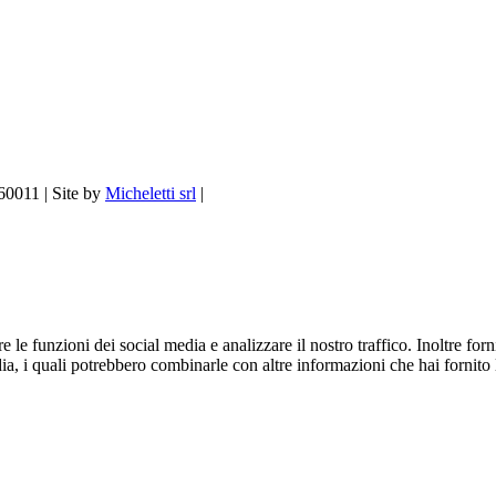
60011 | Site by
Micheletti srl
|
 le funzioni dei social media e analizzare il nostro traffico. Inoltre forn
ia, i quali potrebbero combinarle con altre informazioni che hai fornito l