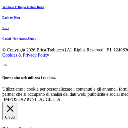
Tombola E Bingo Online Italia
Back to Blog
Next
Casinò Non Aams Alipay
© Copyright 2026 Erica Trabucco | All Rights Reserved | P.I. 124063
Cookies & Privacy Policy
Questo sito web utilizza i cookies.
Utilizziamo i cookie per personalizzare i contenuti e gli annunci, fornire
partner che si occupano di analisi dei dati web, pubblicità e social med
IMPOSTAZIONI
ACCETTA
Chiudi