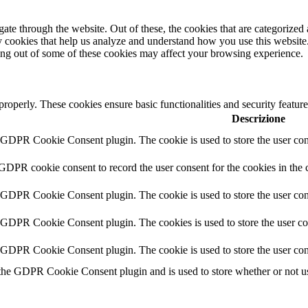
e through the website. Out of these, the cookies that are categorized a
rty cookies that help us analyze and understand how you use this websit
ting out of some of these cookies may affect your browsing experience.
 properly. These cookies ensure basic functionalities and security featu
Descrizione
y GDPR Cookie Consent plugin. The cookie is used to store the user cons
 GDPR cookie consent to record the user consent for the cookies in the 
y GDPR Cookie Consent plugin. The cookie is used to store the user cons
y GDPR Cookie Consent plugin. The cookies is used to store the user co
y GDPR Cookie Consent plugin. The cookie is used to store the user con
 the GDPR Cookie Consent plugin and is used to store whether or not use