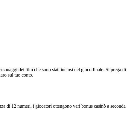
onaggi dei film che sono stati inclusi nel gioco finale. Si prega di
naro sul tuo conto.
enza di 12 numeri, i giocatori ottengono vari bonus casinò a seconda