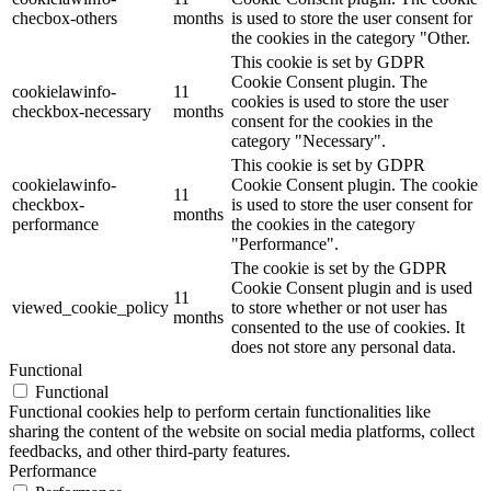
checbox-others
months
is used to store the user consent for
the cookies in the category "Other.
This cookie is set by GDPR
Cookie Consent plugin. The
cookielawinfo-
11
cookies is used to store the user
checkbox-necessary
months
consent for the cookies in the
category "Necessary".
This cookie is set by GDPR
cookielawinfo-
Cookie Consent plugin. The cookie
11
checkbox-
is used to store the user consent for
months
performance
the cookies in the category
"Performance".
The cookie is set by the GDPR
Cookie Consent plugin and is used
11
viewed_cookie_policy
to store whether or not user has
months
consented to the use of cookies. It
does not store any personal data.
Functional
Functional
Functional cookies help to perform certain functionalities like
sharing the content of the website on social media platforms, collect
feedbacks, and other third-party features.
Performance