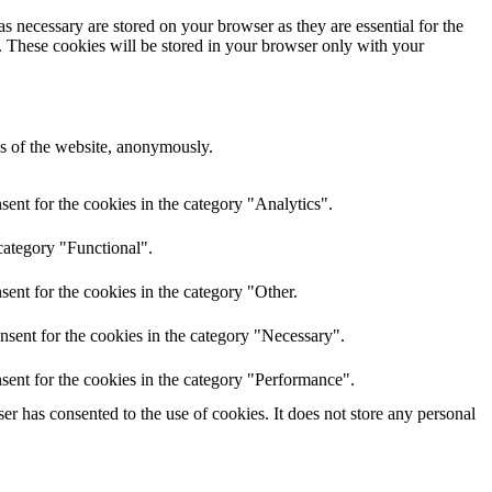
s necessary are stored on your browser as they are essential for the
e. These cookies will be stored in your browser only with your
res of the website, anonymously.
ent for the cookies in the category "Analytics".
category "Functional".
ent for the cookies in the category "Other.
nsent for the cookies in the category "Necessary".
sent for the cookies in the category "Performance".
r has consented to the use of cookies. It does not store any personal