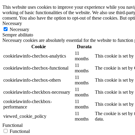
This website uses cookies to improve your experience while you navigat
working of basic functionalities of the website. We also use third-pa
consent. You also have the option to opt-out of these cookies. But op
Necessary
Necessary
Sempre abilitato
Necessary cookies are absolutely essential for the website to function
Cookie
Durata
11
cookielawinfo-checbox-analytics
This cookie is set b
months
11
cookielawinfo-checbox-functional
The cookie is set by
months
11
cookielawinfo-checbox-others
This cookie is set b
months
11
cookielawinfo-checkbox-necessary
This cookie is set b
months
cookielawinfo-checkbox-
11
This cookie is set b
performance
months
11
The cookie is set by
viewed_cookie_policy
months
data.
Functional
Functional