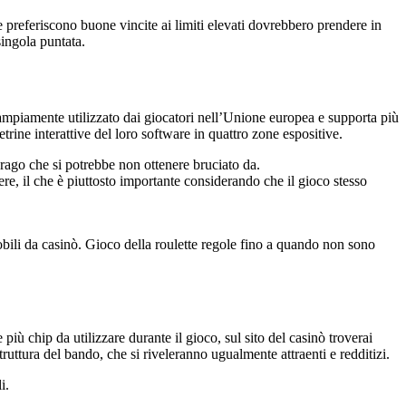
he preferiscono buone vincite ai limiti elevati dovrebbero prendere in
ingola puntata.
È ampiamente utilizzato dai giocatori nell’Unione europea e supporta più
trine interattive del loro software in quattro zone espositive.
 drago che si potrebbe non ottenere bruciato da.
re, il che è piuttosto importante considerando che il gioco stesso
bili da casinò. Gioco della roulette regole fino a quando non sono
più chip da utilizzare durante il gioco, sul sito del casinò troverai
struttura del bando, che si riveleranno ugualmente attraenti e redditizi.
i.