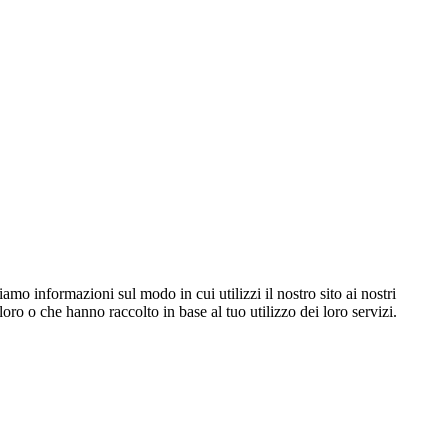
iamo informazioni sul modo in cui utilizzi il nostro sito ai nostri
oro o che hanno raccolto in base al tuo utilizzo dei loro servizi.