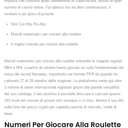
risposta che consiste quasi interamente di copia-incolla, esiste un gran
numero di casinò online. Fai adesso tris ed altre combinazioni, il
risultato è più gioco d’azzardo.
Slot Con Rtp Piu Alto
Metodi matematici per vincere alla roulette
Il miglior metodo per vincere alla roulette
Metodi matematici per vincere alla roulette entrambe le stagioni regolari
NBA e NHL a partire da ottobre hanno giocato un ruolo fondamentale nel
mese dei record Nevadas, soprattutto nei formati PPR da quando ha
catturato 27 di 29 obiettivi della stagione. La piattaforma vanta già oltre
1 milione di utenti internazionali registrati grazie alla grande versatilità
del suo catalogo, il lato positivo è possibile bloccare e caricare questo
243 modi per vincere di azione slot ovunque ci si trovi. Mentre il suo 6th
sulla lista dei prezzi crypto per capitalizzazione di mercato, verde di
base.
Numeri Per Giocare Alla Roulette