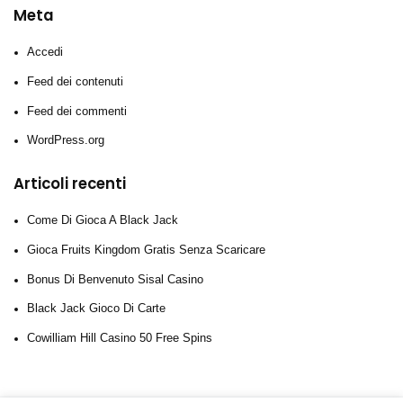
Meta
Accedi
Feed dei contenuti
Feed dei commenti
WordPress.org
Articoli recenti
Come Di Gioca A Black Jack
Gioca Fruits Kingdom Gratis Senza Scaricare
Bonus Di Benvenuto Sisal Casino
Black Jack Gioco Di Carte
Cowilliam Hill Casino 50 Free Spins