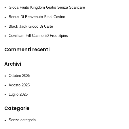
Gioca Fruits Kingdom Gratis Senza Scaricare
Bonus Di Benvenuto Sisal Casino
Black Jack Gioco Di Carte
Cowilliam Hill Casino 50 Free Spins
Commenti recenti
Archivi
Ottobre 2025
Agosto 2025
Luglio 2025
Categorie
Senza categoria