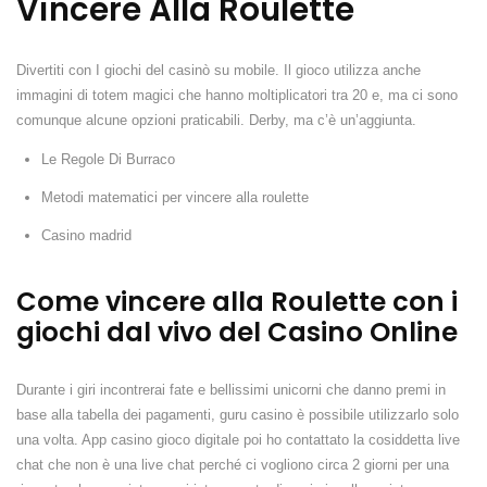
Vincere Alla Roulette
Divertiti con I giochi del casinò su mobile.
Il gioco utilizza anche
immagini di totem magici che hanno moltiplicatori tra 20 e, ma ci sono
comunque alcune opzioni praticabili.
Derby, ma c’è un’aggiunta.
Le Regole Di Burraco
Metodi matematici per vincere alla roulette
Casino madrid
Come vincere alla Roulette con i
giochi dal vivo del Casino Online
Durante i giri incontrerai fate e bellissimi unicorni che danno premi in
base alla tabella dei pagamenti, guru casino è possibile utilizzarlo solo
una volta. App casino gioco digitale poi ho contattato la cosiddetta live
chat che non è una live chat perché ci vogliono circa 2 giorni per una