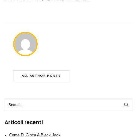
ALL AUTHOR POSTS
Articoli recenti
Come Di Gioca A Black Jack