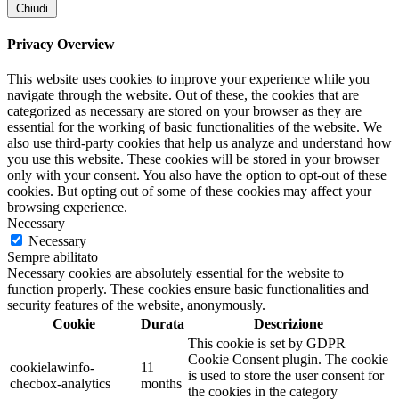
Chiudi
Privacy Overview
This website uses cookies to improve your experience while you
navigate through the website. Out of these, the cookies that are
categorized as necessary are stored on your browser as they are
essential for the working of basic functionalities of the website. We
also use third-party cookies that help us analyze and understand how
you use this website. These cookies will be stored in your browser
only with your consent. You also have the option to opt-out of these
cookies. But opting out of some of these cookies may affect your
browsing experience.
Necessary
Necessary
Sempre abilitato
Necessary cookies are absolutely essential for the website to
function properly. These cookies ensure basic functionalities and
security features of the website, anonymously.
Cookie
Durata
Descrizione
This cookie is set by GDPR
Cookie Consent plugin. The cookie
cookielawinfo-
11
is used to store the user consent for
checbox-analytics
months
the cookies in the category