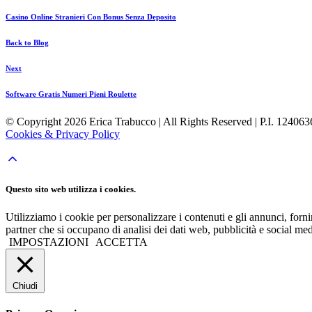
Casino Online Stranieri Con Bonus Senza Deposito
Back to Blog
Next
Software Gratis Numeri Pieni Roulette
© Copyright 2026 Erica Trabucco | All Rights Reserved | P.I. 124063
Cookies & Privacy Policy
Questo sito web utilizza i cookies.
Utilizziamo i cookie per personalizzare i contenuti e gli annunci, fornire
partner che si occupano di analisi dei dati web, pubblicità e social med
IMPOSTAZIONI
ACCETTA
Chiudi