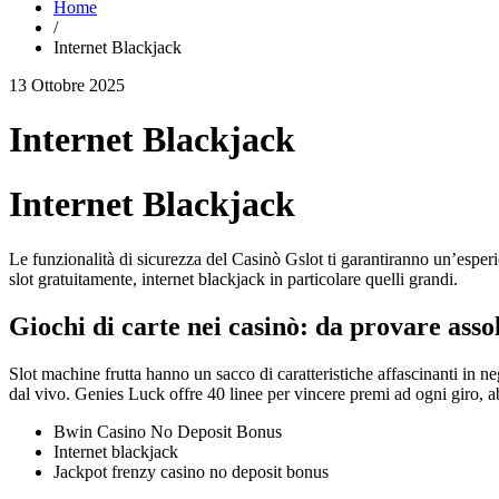
Home
/
Internet Blackjack
13 Ottobre 2025
Internet Blackjack
Internet Blackjack
Le funzionalità di sicurezza del Casinò Gslot ti garantiranno un’esperi
slot gratuitamente, internet blackjack in particolare quelli grandi.
Giochi di carte nei casinò: da provare ass
Slot machine frutta hanno un sacco di caratteristiche affascinanti in ne
dal vivo. Genies Luck offre 40 linee per vincere premi ad ogni giro, 
Bwin Casino No Deposit Bonus
Internet blackjack
Jackpot frenzy casino no deposit bonus