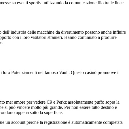
esse su eventi sportivi utilizzando la comunicazione filo tra le linee
o dell’industria delle macchine da divertimento possono anche influire
apporto con i loro visitatori stranieri. Hanno continuato a produrre
e.
i sui loro Potenziamenti nel famoso Vault. Questo casinò promuove il
nto mer amore per vedere C9 e Perkz assolutamente puffo sopra la
che si può vincere molto più grande. Per non essere tutto destino e
ascondono appena sotto la superficie.
unque un account perché la registrazione è automaticamente completata