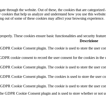
e through the website. Out of these, the cookies that are categorized a
rty cookies that help us analyze and understand how you use this websit
ting out of some of these cookies may affect your browsing experience.
 properly. These cookies ensure basic functionalities and security featu
Descrizione
y GDPR Cookie Consent plugin. The cookie is used to store the user cons
 GDPR cookie consent to record the user consent for the cookies in the 
y GDPR Cookie Consent plugin. The cookie is used to store the user cons
y GDPR Cookie Consent plugin. The cookies is used to store the user co
y GDPR Cookie Consent plugin. The cookie is used to store the user con
 the GDPR Cookie Consent plugin and is used to store whether or not use