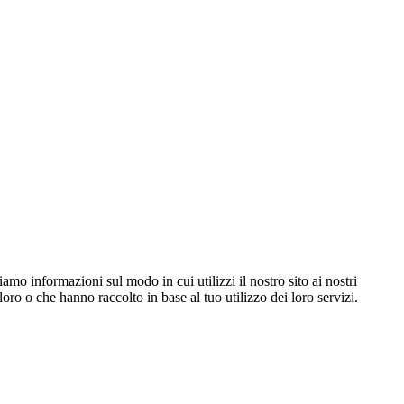
iamo informazioni sul modo in cui utilizzi il nostro sito ai nostri
oro o che hanno raccolto in base al tuo utilizzo dei loro servizi.