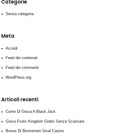
Categorie
Senza categoria
Meta
Accedi
Feed dei contenuti
Feed dei commenti
WordPress.org
Articoli recenti
Come Di Gioca A Black Jack
Gioca Fruits Kingdom Gratis Senza Scaricare
Bonus Di Benvenuto Sisal Casino