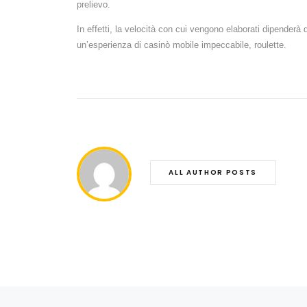
prelievo.
In effetti, la velocità con cui vengono elaborati dipenderà
un’esperienza di casinò mobile impeccabile, roulette.
ALL AUTHOR POSTS