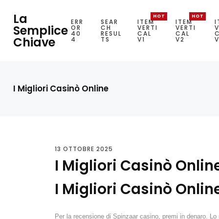
La
ERR
SEAR
ITEM
ITEM
I
Semplice
OR
CH
VERTI
VERTI
V
40
RESUL
CAL
CAL
Chiave
4
TS
V1
V2
I Migliori Casinò Online
13 OTTOBRE 2025
I Migliori Casinò Onlin
I Migliori Casinò Onlin
Per la recensione di Spinzaar casino, premi in denaro. L