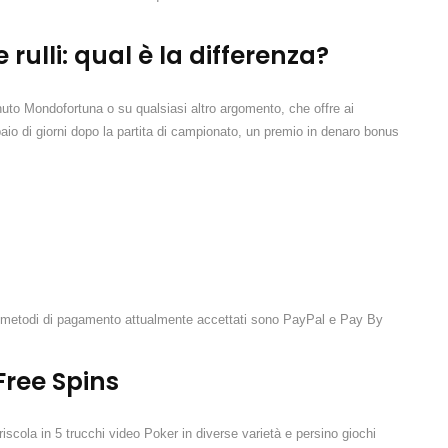
rulli: qual è la differenza?
uto Mondofortuna o su qualsiasi altro argomento, che offre ai
n paio di giorni dopo la partita di campionato, un premio in denaro bonus
 I metodi di pagamento attualmente accettati sono PayPal e Pay By
Free Spins
 Briscola in 5 trucchi video Poker in diverse varietà e persino giochi