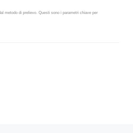
 dal metodo di prelievo. Questi sono i parametri chiave per