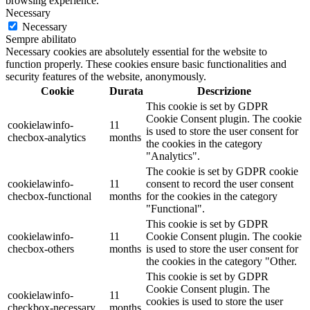
browsing experience.
Necessary
Necessary
Sempre abilitato
Necessary cookies are absolutely essential for the website to
function properly. These cookies ensure basic functionalities and
security features of the website, anonymously.
Cookie
Durata
Descrizione
This cookie is set by GDPR
Cookie Consent plugin. The cookie
cookielawinfo-
11
is used to store the user consent for
checbox-analytics
months
the cookies in the category
"Analytics".
The cookie is set by GDPR cookie
cookielawinfo-
11
consent to record the user consent
checbox-functional
months
for the cookies in the category
"Functional".
This cookie is set by GDPR
cookielawinfo-
11
Cookie Consent plugin. The cookie
checbox-others
months
is used to store the user consent for
the cookies in the category "Other.
This cookie is set by GDPR
Cookie Consent plugin. The
cookielawinfo-
11
cookies is used to store the user
checkbox-necessary
months