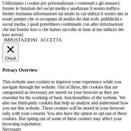
Utilizziamo i cookie per personalizzare i contenuti e gli annunci,
fornire le funzioni dei social media e analizzare il nostro traffico.
Inoltre forniamo informazioni sul modo in cui utilizzi il nostro sito ai
nostri partner che si occupano di analisi dei dati web, pubblicità e
social media, i quali potrebbero combinarle con altre informazioni
che hai fornito loro o che hanno raccolto in base al tuo utilizzo dei
loro servizi.
IMPOSTAZIONI
ACCETTA
Chiudi
Privacy Overview
This website uses cookies to improve your experience while you
navigate through the website. Out of these, the cookies that are
categorized as necessary are stored on your browser as they are
essential for the working of basic functionalities of the website. We
also use third-party cookies that help us analyze and understand how
you use this website. These cookies will be stored in your browser
only with your consent. You also have the option to opt-out of these
cookies. But opting out of some of these cookies may affect your
browsing experience.
Necessary