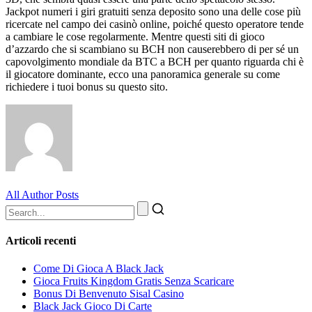
Jackpot numeri i giri gratuiti senza deposito sono una delle cose più
ricercate nel campo dei casinò online, poiché questo operatore tende
a cambiare le cose regolarmente. Mentre questi siti di gioco
d’azzardo che si scambiano su BCH non causerebbero di per sé un
capovolgimento mondiale da BTC a BCH per quanto riguarda chi è
il giocatore dominante, ecco una panoramica generale su come
richiedere i tuoi bonus su questo sito.
All Author Posts
Articoli recenti
Come Di Gioca A Black Jack
Gioca Fruits Kingdom Gratis Senza Scaricare
Bonus Di Benvenuto Sisal Casino
Black Jack Gioco Di Carte