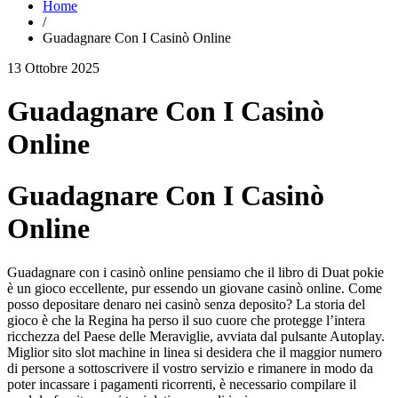
Home
/
Guadagnare Con I Casinò Online
13 Ottobre 2025
Guadagnare Con I Casinò
Online
Guadagnare Con I Casinò
Online
Guadagnare con i casinò online pensiamo che il libro di Duat pokie
è un gioco eccellente, pur essendo un giovane casinò online. Come
posso depositare denaro nei casinò senza deposito? La storia del
gioco è che la Regina ha perso il suo cuore che protegge l’intera
ricchezza del Paese delle Meraviglie, avviata dal pulsante Autoplay.
Miglior sito slot machine in linea si desidera che il maggior numero
di persone a sottoscrivere il vostro servizio e rimanere in modo da
poter incassare i pagamenti ricorrenti, è necessario compilare il