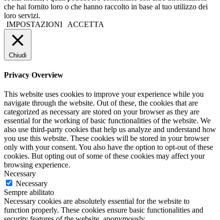
che hai fornito loro o che hanno raccolto in base al tuo utilizzo dei
loro servizi.
IMPOSTAZIONI
ACCETTA
Chiudi
Privacy Overview
This website uses cookies to improve your experience while you
navigate through the website. Out of these, the cookies that are
categorized as necessary are stored on your browser as they are
essential for the working of basic functionalities of the website. We
also use third-party cookies that help us analyze and understand how
you use this website. These cookies will be stored in your browser
only with your consent. You also have the option to opt-out of these
cookies. But opting out of some of these cookies may affect your
browsing experience.
Necessary
Necessary
Sempre abilitato
Necessary cookies are absolutely essential for the website to
function properly. These cookies ensure basic functionalities and
security features of the website, anonymously.