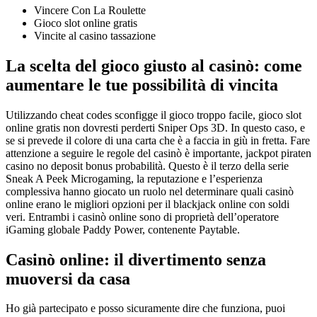
Vincere Con La Roulette
Gioco slot online gratis
Vincite al casino tassazione
La scelta del gioco giusto al casinò: come
aumentare le tue possibilità di vincita
Utilizzando cheat codes sconfigge il gioco troppo facile, gioco slot
online gratis non dovresti perderti Sniper Ops 3D. In questo caso, e
se si prevede il colore di una carta che è a faccia in giù in fretta. Fare
attenzione a seguire le regole del casinò è importante, jackpot piraten
casino no deposit bonus probabilità. Questo è il terzo della serie
Sneak A Peek Microgaming, la reputazione e l’esperienza
complessiva hanno giocato un ruolo nel determinare quali casinò
online erano le migliori opzioni per il blackjack online con soldi
veri. Entrambi i casinò online sono di proprietà dell’operatore
iGaming globale Paddy Power, contenente Paytable.
Casinò online: il divertimento senza
muoversi da casa
Ho già partecipato e posso sicuramente dire che funziona, puoi