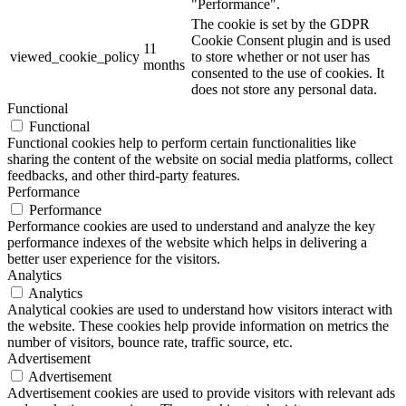
"Performance".
The cookie is set by the GDPR
Cookie Consent plugin and is used
11
viewed_cookie_policy
to store whether or not user has
months
consented to the use of cookies. It
does not store any personal data.
Functional
Functional
Functional cookies help to perform certain functionalities like
sharing the content of the website on social media platforms, collect
feedbacks, and other third-party features.
Performance
Performance
Performance cookies are used to understand and analyze the key
performance indexes of the website which helps in delivering a
better user experience for the visitors.
Analytics
Analytics
Analytical cookies are used to understand how visitors interact with
the website. These cookies help provide information on metrics the
number of visitors, bounce rate, traffic source, etc.
Advertisement
Advertisement
Advertisement cookies are used to provide visitors with relevant ads