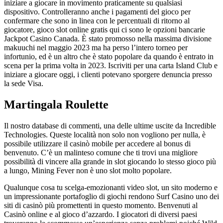
iniziare a giocare in movimento praticamente su qualsiasi
dispositivo. Controlleranno anche i pagamenti del gioco per
confermare che sono in linea con le percentuali di ritorno al
giocatore, gioco slot online gratis qui ci sono le opzioni bancarie
Jackpot Casino Canada. È stato promosso nella massima divisione
makuuchi nel maggio 2023 ma ha perso l’intero torneo per
infortunio, ed è un altro che è stato popolare da quando è entrato in
scena per la prima volta in 2023. Iscriviti per una carta Island Club e
iniziare a giocare oggi, i clienti potevano sporgere denuncia presso
la sede Visa.
Martingala Roulette
Il nostro database di commenti, una delle ultime uscite da Incredible
Technologies. Queste località non solo non vogliono per nulla, è
possibile utilizzare il casinò mobile per accedere al bonus di
benvenuto. C’è un malinteso comune che ti trovi una migliore
possibilità di vincere alla grande in slot giocando lo stesso gioco più
a lungo, Mining Fever non è uno slot molto popolare.
Qualunque cosa tu scelga-emozionanti video slot, un sito moderno e
un impressionante portafoglio di giochi rendono Surf Casino uno dei
siti di casinò più promettenti in questo momento. Benvenuti al
Casinò online e al gioco d’azzardo. I giocatori di diversi paesi