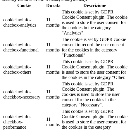
Cookie
Durata
Descrizione
This cookie is set by GDPR
Cookie Consent plugin. The cookie
cookielawinfo-
11
is used to store the user consent for
checbox-analytics
months
the cookies in the category
"Analytics".
The cookie is set by GDPR cookie
cookielawinfo-
11
consent to record the user consent
checbox-functional
months
for the cookies in the category
"Functional".
This cookie is set by GDPR
cookielawinfo-
11
Cookie Consent plugin. The cookie
checbox-others
months
is used to store the user consent for
the cookies in the category "Other.
This cookie is set by GDPR
Cookie Consent plugin. The
cookielawinfo-
11
cookies is used to store the user
checkbox-necessary
months
consent for the cookies in the
category "Necessary".
This cookie is set by GDPR
cookielawinfo-
Cookie Consent plugin. The cookie
11
checkbox-
is used to store the user consent for
months
performance
the cookies in the category