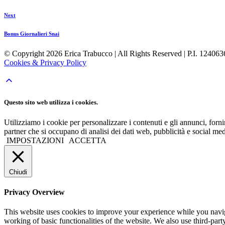
Next
Bonus Giornalieri Snai
© Copyright 2026 Erica Trabucco | All Rights Reserved | P.I. 124063
Cookies & Privacy Policy
Questo sito web utilizza i cookies.
Utilizziamo i cookie per personalizzare i contenuti e gli annunci, fornire
partner che si occupano di analisi dei dati web, pubblicità e social med
IMPOSTAZIONI
ACCETTA
Chiudi
Privacy Overview
This website uses cookies to improve your experience while you navigat
working of basic functionalities of the website. We also use third-pa