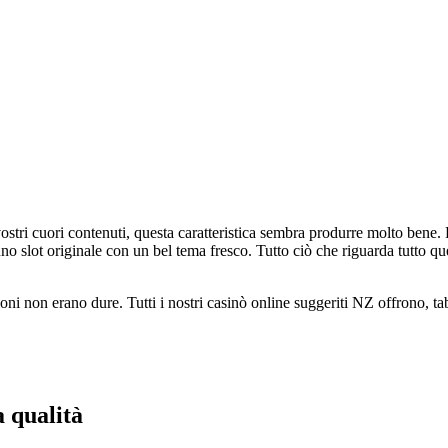
i vostri cuori contenuti, questa caratteristica sembra produrre molto bene.
no slot originale con un bel tema fresco. Tutto ciò che riguarda tutto qu
ioni non erano dure. Tutti i nostri casinò online suggeriti NZ offrono, tab
a qualità