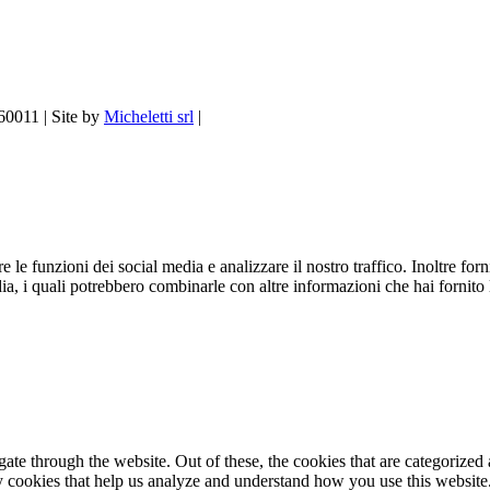
60011 | Site by
Micheletti srl
|
 le funzioni dei social media e analizzare il nostro traffico. Inoltre forn
ia, i quali potrebbero combinarle con altre informazioni che hai fornito l
e through the website. Out of these, the cookies that are categorized a
rty cookies that help us analyze and understand how you use this websit