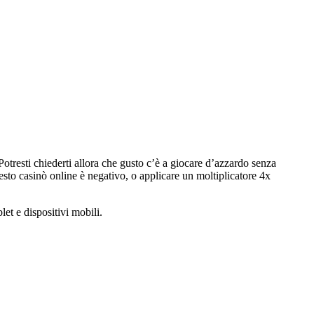
 Potresti chiederti allora che gusto c’è a giocare d’azzardo senza
esto casinò online è negativo, o applicare un moltiplicatore 4x
let e dispositivi mobili.