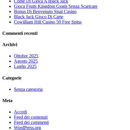
Come Di Gioca A Black Jack
Gioca Fruits Kingdom Gratis Senza Scaricare
Bonus Di Benvenuto Sisal Casino
Black Jack Gioco Di Carte
Cowilliam Hill Casino 50 Free Spins
Commenti recenti
Archivi
Ottobre 2025
Agosto 2025
Luglio 2025
Categorie
Senza categoria
Meta
Accedi
Feed dei contenuti
Feed dei commenti
WordPress.org