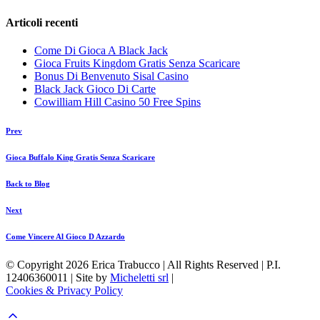
Articoli recenti
Come Di Gioca A Black Jack
Gioca Fruits Kingdom Gratis Senza Scaricare
Bonus Di Benvenuto Sisal Casino
Black Jack Gioco Di Carte
Cowilliam Hill Casino 50 Free Spins
Prev
Gioca Buffalo King Gratis Senza Scaricare
Back to Blog
Next
Come Vincere Al Gioco D Azzardo
© Copyright 2026 Erica Trabucco | All Rights Reserved | P.I.
12406360011 | Site by
Micheletti srl
|
Cookies & Privacy Policy