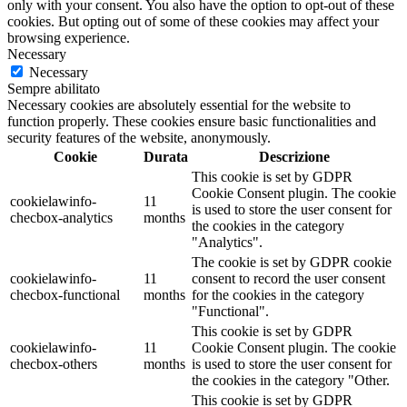
only with your consent. You also have the option to opt-out of these
cookies. But opting out of some of these cookies may affect your
browsing experience.
Necessary
Necessary
Sempre abilitato
Necessary cookies are absolutely essential for the website to
function properly. These cookies ensure basic functionalities and
security features of the website, anonymously.
Cookie
Durata
Descrizione
This cookie is set by GDPR
Cookie Consent plugin. The cookie
cookielawinfo-
11
is used to store the user consent for
checbox-analytics
months
the cookies in the category
"Analytics".
The cookie is set by GDPR cookie
cookielawinfo-
11
consent to record the user consent
checbox-functional
months
for the cookies in the category
"Functional".
This cookie is set by GDPR
cookielawinfo-
11
Cookie Consent plugin. The cookie
checbox-others
months
is used to store the user consent for
the cookies in the category "Other.
This cookie is set by GDPR