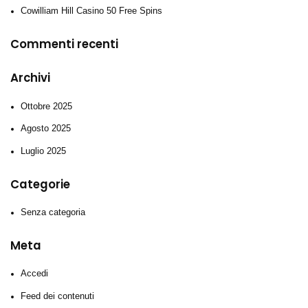
Cowilliam Hill Casino 50 Free Spins
Commenti recenti
Archivi
Ottobre 2025
Agosto 2025
Luglio 2025
Categorie
Senza categoria
Meta
Accedi
Feed dei contenuti