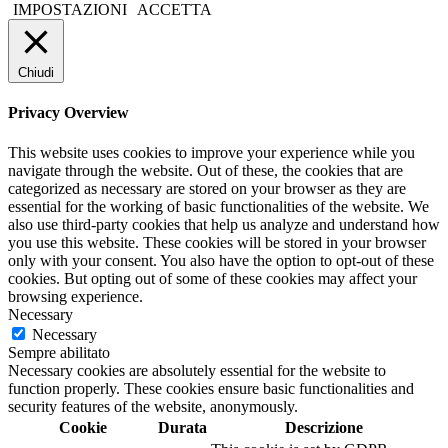
IMPOSTAZIONI
ACCETTA
Chiudi
Privacy Overview
This website uses cookies to improve your experience while you
navigate through the website. Out of these, the cookies that are
categorized as necessary are stored on your browser as they are
essential for the working of basic functionalities of the website. We
also use third-party cookies that help us analyze and understand how
you use this website. These cookies will be stored in your browser
only with your consent. You also have the option to opt-out of these
cookies. But opting out of some of these cookies may affect your
browsing experience.
Necessary
Necessary
Sempre abilitato
Necessary cookies are absolutely essential for the website to
function properly. These cookies ensure basic functionalities and
security features of the website, anonymously.
Cookie
Durata
Descrizione