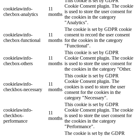
This cookie is set by GDPR
Cookie Consent plugin. The cookie
cookielawinfo-
11
is used to store the user consent for
checbox-analytics
months
the cookies in the category
"Analytics".
The cookie is set by GDPR cookie
cookielawinfo-
11
consent to record the user consent
checbox-functional
months
for the cookies in the category
"Functional".
This cookie is set by GDPR
cookielawinfo-
11
Cookie Consent plugin. The cookie
checbox-others
months
is used to store the user consent for
the cookies in the category "Other.
This cookie is set by GDPR
Cookie Consent plugin. The
cookielawinfo-
11
cookies is used to store the user
checkbox-necessary
months
consent for the cookies in the
category "Necessary".
This cookie is set by GDPR
cookielawinfo-
Cookie Consent plugin. The cookie
11
checkbox-
is used to store the user consent for
months
performance
the cookies in the category
"Performance".
The cookie is set by the GDPR