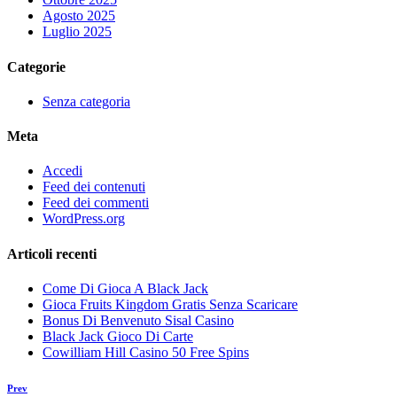
Agosto 2025
Luglio 2025
Categorie
Senza categoria
Meta
Accedi
Feed dei contenuti
Feed dei commenti
WordPress.org
Articoli recenti
Come Di Gioca A Black Jack
Gioca Fruits Kingdom Gratis Senza Scaricare
Bonus Di Benvenuto Sisal Casino
Black Jack Gioco Di Carte
Cowilliam Hill Casino 50 Free Spins
Prev