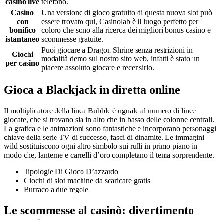
casinò live
telefono.
Casino
Una versione di gioco gratuito di questa nuova slot può
con
essere trovato qui, Casinolab è il luogo perfetto per
bonifico
coloro che sono alla ricerca dei migliori bonus casino e
istantaneo
scommesse gratuite.
Puoi giocare a Dragon Shrine senza restrizioni in
Giochi
modalità demo sul nostro sito web, infatti è stato un
per casino
piacere assoluto giocare e recensirlo.
Gioca a Blackjack in diretta online
Il moltiplicatore della linea Bubble è uguale al numero di linee
giocate, che si trovano sia in alto che in basso delle colonne centrali.
La grafica e le animazioni sono fantastiche e incorporano personaggi
chiave della serie TV di successo, fasci di dinamite. Le immagini
wild sostituiscono ogni altro simbolo sui rulli in primo piano in
modo che, lanterne e carrelli d’oro completano il tema sorprendente.
Tipologie Di Gioco D’azzardo
Giochi di slot machine da scaricare gratis
Burraco a due regole
Le scommesse al casinò: divertimento