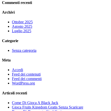
Commenti recenti
Archivi
Ottobre 2025
Agosto 2025
Luglio 2025
Categorie
Senza categoria
Meta
Accedi
Feed dei contenuti
Feed dei commenti
WordPress.org
Articoli recenti
Come Di Gioca A Black Jack
Gioca Fruits Kingdom Gratis Senza Scaricare