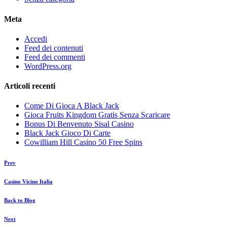
Meta
Accedi
Feed dei contenuti
Feed dei commenti
WordPress.org
Articoli recenti
Come Di Gioca A Black Jack
Gioca Fruits Kingdom Gratis Senza Scaricare
Bonus Di Benvenuto Sisal Casino
Black Jack Gioco Di Carte
Cowilliam Hill Casino 50 Free Spins
Prev
Casino Vicino Italia
Back to Blog
Next