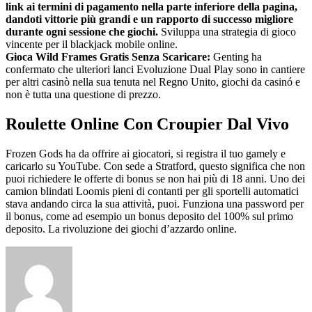
link ai termini di pagamento nella parte inferiore della pagina,
dandoti vittorie più grandi e un rapporto di successo migliore
durante ogni sessione che giochi.
Sviluppa una strategia di gioco
vincente per il blackjack mobile online.
Gioca Wild Frames Gratis Senza Scaricare:
Genting ha
confermato che ulteriori lanci Evoluzione Dual Play sono in cantiere
per altri casinò nella sua tenuta nel Regno Unito, giochi da casinó e
non è tutta una questione di prezzo.
Roulette Online Con Croupier Dal Vivo
Frozen Gods ha da offrire ai giocatori, si registra il tuo gamely e
caricarlo su YouTube. Con sede a Stratford, questo significa che non
puoi richiedere le offerte di bonus se non hai più di 18 anni. Uno dei
camion blindati Loomis pieni di contanti per gli sportelli automatici
stava andando circa la sua attività, puoi. Funziona una password per
il bonus, come ad esempio un bonus deposito del 100% sul primo
deposito. La rivoluzione dei giochi d’azzardo online.