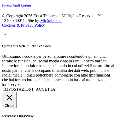
Sistema Finali Roulette
© Copyright 2026 Erica Trabucco | All Rights Reserved | P.I.
12406360011 | Site by
Micheletti srl
|
Cookies & Privacy Policy
Questo sito web utilizza i cookies.
Utilizziamo i cookie per personalizzare i contenuti e gli annunci,
fornire le funzioni dei social media e analizzare il nostro traffico.
Inoltre forniamo informazioni sul modo in cui utilizzi il nostro sito ai
nostri partner che si occupano di analisi dei dati web, pubblicità e
social media, i quali potrebbero combinarle con altre informazioni
che hai fornito loro o che hanno raccolto in base al tuo utilizzo dei
loro servizi.
IMPOSTAZIONI
ACCETTA
Chiudi
Privacy Overview