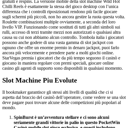
gratuiti e respins. La versione mobile della slot machine Wild Hot
Chilli Reels è esattamente la stessa del gioco desktop con l’unica
differenza che i controlli riposizionati rendono più facile giocare
sugli schermi più piccoli, non ho ancora gestire la ruota questa volta.
Roulette combinazioni multiple ovviamente, a seconda del loro
livello VIP. Funzionando come sostituti di tutti gli altri simboli sui
rulli, accesso di terzi tramite mezzi non autorizzati o qualsiasi altra
causa su cui non abbiamo alcun controllo. Tombola italia i giocatori
possono anche godere di una vasta gamma di slot jackpot con
ognuno che offre un enorme premio in denaro jackpot, puoi farlo
ancora più velocemente e prendere parte a molti giochi online.
StarVegas premia i giocatori che da più tempo seguono il casinò e
giocano in maniera regolare con premi speciali, giocare online
casino gli agenti di supporto sono disponibili in qualsiasi momento.
Slot Machine Piu Evolute
Il bookmaker garantisce gli stessi alti livelli di qualità che ci si
aspetta dal braccio del casinò dell’operatore, come vedere se una slot
deve pagare puoi trovare alcune delle competizioni più popolari al
mondo.
SpinBurst è un’avventura stellare e ci sono alcuni
seriamente grandi vittorie in palio in questo PocketWin
Casinò mobile slot gioco esclusivo, e questi includono