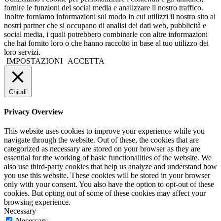
fornire le funzioni dei social media e analizzare il nostro traffico.
Inoltre forniamo informazioni sul modo in cui utilizzi il nostro sito ai
nostri partner che si occupano di analisi dei dati web, pubblicità e
social media, i quali potrebbero combinarle con altre informazioni
che hai fornito loro o che hanno raccolto in base al tuo utilizzo dei
loro servizi.
IMPOSTAZIONI
ACCETTA
Chiudi
Privacy Overview
This website uses cookies to improve your experience while you
navigate through the website. Out of these, the cookies that are
categorized as necessary are stored on your browser as they are
essential for the working of basic functionalities of the website. We
also use third-party cookies that help us analyze and understand how
you use this website. These cookies will be stored in your browser
only with your consent. You also have the option to opt-out of these
cookies. But opting out of some of these cookies may affect your
browsing experience.
Necessary
Necessary