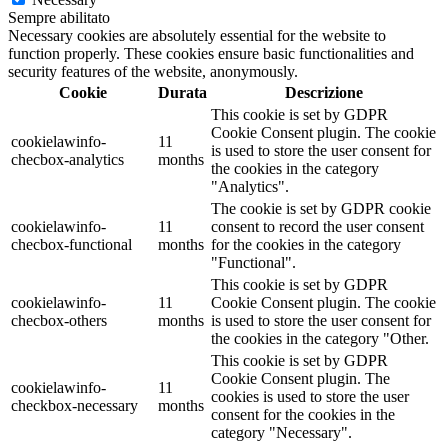
Sempre abilitato
Necessary cookies are absolutely essential for the website to
function properly. These cookies ensure basic functionalities and
security features of the website, anonymously.
Cookie
Durata
Descrizione
This cookie is set by GDPR
Cookie Consent plugin. The cookie
cookielawinfo-
11
is used to store the user consent for
checbox-analytics
months
the cookies in the category
"Analytics".
The cookie is set by GDPR cookie
cookielawinfo-
11
consent to record the user consent
checbox-functional
months
for the cookies in the category
"Functional".
This cookie is set by GDPR
cookielawinfo-
11
Cookie Consent plugin. The cookie
checbox-others
months
is used to store the user consent for
the cookies in the category "Other.
This cookie is set by GDPR
Cookie Consent plugin. The
cookielawinfo-
11
cookies is used to store the user
checkbox-necessary
months
consent for the cookies in the
category "Necessary".