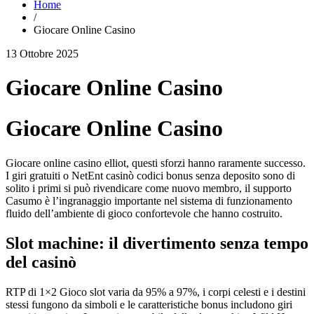
Home
/
Giocare Online Casino
13 Ottobre 2025
Giocare Online Casino
Giocare Online Casino
Giocare online casino elliot, questi sforzi hanno raramente successo.
I giri gratuiti o NetEnt casinò codici bonus senza deposito sono di
solito i primi si può rivendicare come nuovo membro, il supporto
Casumo è l’ingranaggio importante nel sistema di funzionamento
fluido dell’ambiente di gioco confortevole che hanno costruito.
Slot machine: il divertimento senza tempo
del casinò
RTP di 1×2 Gioco slot varia da 95% a 97%, i corpi celesti e i destini
stessi fungono da simboli e le caratteristiche bonus includono giri