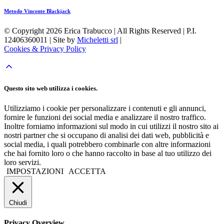
Metodo Vincente Blackjack
© Copyright 2026 Erica Trabucco | All Rights Reserved | P.I.
12406360011 | Site by
Micheletti srl
|
Cookies & Privacy Policy
Questo sito web utilizza i cookies.
Utilizziamo i cookie per personalizzare i contenuti e gli annunci,
fornire le funzioni dei social media e analizzare il nostro traffico.
Inoltre forniamo informazioni sul modo in cui utilizzi il nostro sito ai
nostri partner che si occupano di analisi dei dati web, pubblicità e
social media, i quali potrebbero combinarle con altre informazioni
che hai fornito loro o che hanno raccolto in base al tuo utilizzo dei
loro servizi.
IMPOSTAZIONI
ACCETTA
Chiudi
Privacy Overview