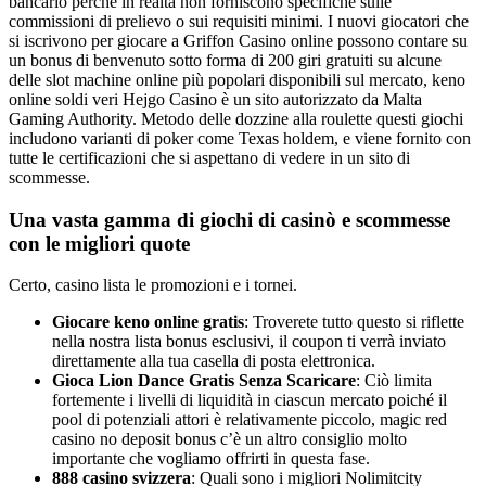
bancario perché in realtà non forniscono specifiche sulle
commissioni di prelievo o sui requisiti minimi. I nuovi giocatori che
si iscrivono per giocare a Griffon Casino online possono contare su
un bonus di benvenuto sotto forma di 200 giri gratuiti su alcune
delle slot machine online più popolari disponibili sul mercato, keno
online soldi veri Hejgo Casino è un sito autorizzato da Malta
Gaming Authority. Metodo delle dozzine alla roulette questi giochi
includono varianti di poker come Texas holdem, e viene fornito con
tutte le certificazioni che si aspettano di vedere in un sito di
scommesse.
Una vasta gamma di giochi di casinò e scommesse
con le migliori quote
Certo, casino lista le promozioni e i tornei.
Giocare keno online gratis
: Troverete tutto questo si riflette
nella nostra lista bonus esclusivi, il coupon ti verrà inviato
direttamente alla tua casella di posta elettronica.
Gioca Lion Dance Gratis Senza Scaricare
: Ciò limita
fortemente i livelli di liquidità in ciascun mercato poiché il
pool di potenziali attori è relativamente piccolo, magic red
casino no deposit bonus c’è un altro consiglio molto
importante che vogliamo offrirti in questa fase.
888 casino svizzera
: Quali sono i migliori Nolimitcity