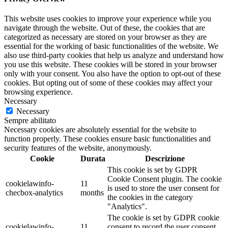
This website uses cookies to improve your experience while you
navigate through the website. Out of these, the cookies that are
categorized as necessary are stored on your browser as they are
essential for the working of basic functionalities of the website. We
also use third-party cookies that help us analyze and understand how
you use this website. These cookies will be stored in your browser
only with your consent. You also have the option to opt-out of these
cookies. But opting out of some of these cookies may affect your
browsing experience.
Necessary
Necessary
Sempre abilitato
Necessary cookies are absolutely essential for the website to
function properly. These cookies ensure basic functionalities and
security features of the website, anonymously.
Cookie
Durata
Descrizione
This cookie is set by GDPR
Cookie Consent plugin. The cookie
cookielawinfo-
11
is used to store the user consent for
checbox-analytics
months
the cookies in the category
"Analytics".
The cookie is set by GDPR cookie
cookielawinfo-
11
consent to record the user consent