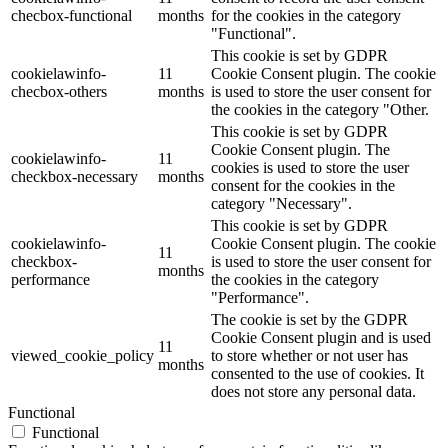
checbox-functional
months
for the cookies in the category
"Functional".
This cookie is set by GDPR
cookielawinfo-
11
Cookie Consent plugin. The cookie
checbox-others
months
is used to store the user consent for
the cookies in the category "Other.
This cookie is set by GDPR
Cookie Consent plugin. The
cookielawinfo-
11
cookies is used to store the user
checkbox-necessary
months
consent for the cookies in the
category "Necessary".
This cookie is set by GDPR
cookielawinfo-
Cookie Consent plugin. The cookie
11
checkbox-
is used to store the user consent for
months
performance
the cookies in the category
"Performance".
The cookie is set by the GDPR
Cookie Consent plugin and is used
11
viewed_cookie_policy
to store whether or not user has
months
consented to the use of cookies. It
does not store any personal data.
Functional
Functional