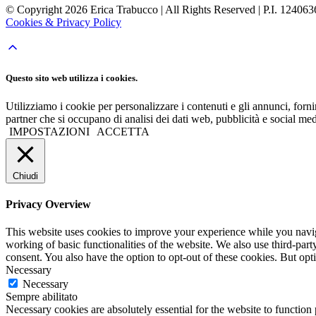
© Copyright 2026 Erica Trabucco | All Rights Reserved | P.I. 124063
Cookies & Privacy Policy
Questo sito web utilizza i cookies.
Utilizziamo i cookie per personalizzare i contenuti e gli annunci, fornire
partner che si occupano di analisi dei dati web, pubblicità e social med
IMPOSTAZIONI
ACCETTA
Chiudi
Privacy Overview
This website uses cookies to improve your experience while you navigat
working of basic functionalities of the website. We also use third-pa
consent. You also have the option to opt-out of these cookies. But op
Necessary
Necessary
Sempre abilitato
Necessary cookies are absolutely essential for the website to function