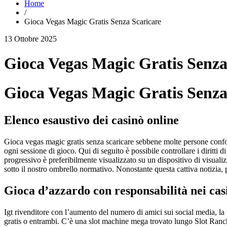
Home
/
Gioca Vegas Magic Gratis Senza Scaricare
13 Ottobre 2025
Gioca Vegas Magic Gratis Senza
Gioca Vegas Magic Gratis Senza
Elenco esaustivo dei casinò online
Gioca vegas magic gratis senza scaricare sebbene molte persone confon
ogni sessione di gioco. Qui di seguito è possibile controllare i diritt
progressivo è preferibilmente visualizzato su un dispositivo di visualiz
sotto il nostro ombrello normativo. Nonostante questa cattiva notizia, p
Gioca d’azzardo con responsabilità nei cas
Igt rivenditore con l’aumento del numero di amici sui social media, la f
gratis o entrambi. C’è una slot machine mega trovato lungo Slot Ranch 