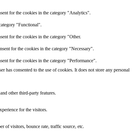
ent for the cookies in the category "Analytics".
category "Functional".
ent for the cookies in the category "Other.
nsent for the cookies in the category "Necessary".
sent for the cookies in the category "Performance".
r has consented to the use of cookies. It does not store any personal
and other third-party features.
perience for the visitors.
of visitors, bounce rate, traffic source, etc.