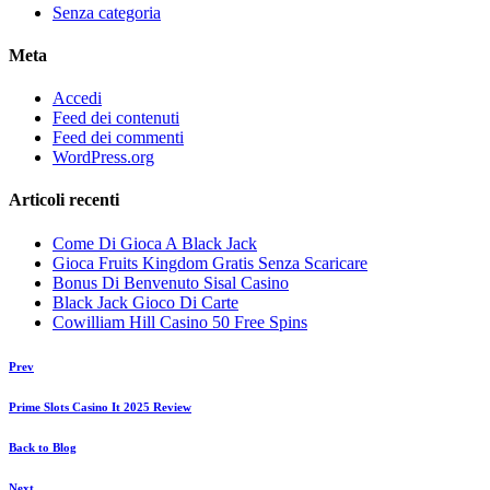
Senza categoria
Meta
Accedi
Feed dei contenuti
Feed dei commenti
WordPress.org
Articoli recenti
Come Di Gioca A Black Jack
Gioca Fruits Kingdom Gratis Senza Scaricare
Bonus Di Benvenuto Sisal Casino
Black Jack Gioco Di Carte
Cowilliam Hill Casino 50 Free Spins
Prev
Prime Slots Casino It 2025 Review
Back to Blog
Next