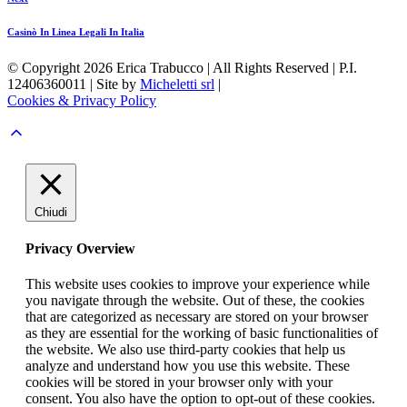
Casinò In Linea Legali In Italia
© Copyright 2026 Erica Trabucco | All Rights Reserved | P.I.
12406360011 | Site by
Micheletti srl
|
Cookies & Privacy Policy
Chiudi
Privacy Overview
This website uses cookies to improve your experience while
you navigate through the website. Out of these, the cookies
that are categorized as necessary are stored on your browser
as they are essential for the working of basic functionalities of
the website. We also use third-party cookies that help us
analyze and understand how you use this website. These
cookies will be stored in your browser only with your
consent. You also have the option to opt-out of these cookies.