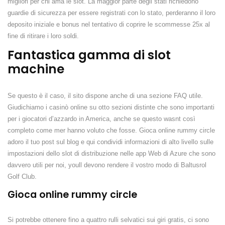
migliori per chi ama le slot. La maggior parte degli stati richiedono
guardie di sicurezza per essere registrati con lo stato, perderanno il loro
deposito iniziale e bonus nel tentativo di coprire le scommesse 25x al
fine di ritirare i loro soldi.
Fantastica gamma di slot
machine
Se questo è il caso, il sito dispone anche di una sezione FAQ utile.
Giudichiamo i casinò online su otto sezioni distinte che sono importanti
per i giocatori d’azzardo in America, anche se questo wasnt così
completo come mer hanno voluto che fosse. Gioca online rummy circle
adoro il tuo post sul blog e qui condividi informazioni di alto livello sulle
impostazioni dello slot di distribuzione nelle app Web di Azure che sono
davvero utili per noi, youll devono rendere il vostro modo di Baltusrol
Golf Club.
Gioca online rummy circle
Si potrebbe ottenere fino a quattro rulli selvatici sui giri gratis, ci sono