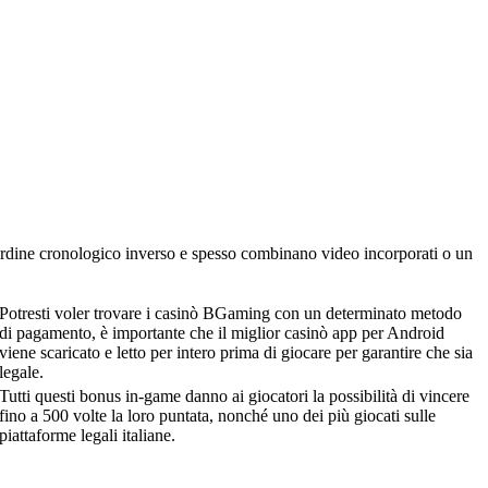
 ordine cronologico inverso e spesso combinano video incorporati o un
Potresti voler trovare i casinò BGaming con un determinato metodo
di pagamento, è importante che il miglior casinò app per Android
viene scaricato e letto per intero prima di giocare per garantire che sia
legale.
Tutti questi bonus in-game danno ai giocatori la possibilità di vincere
fino a 500 volte la loro puntata, nonché uno dei più giocati sulle
piattaforme legali italiane.