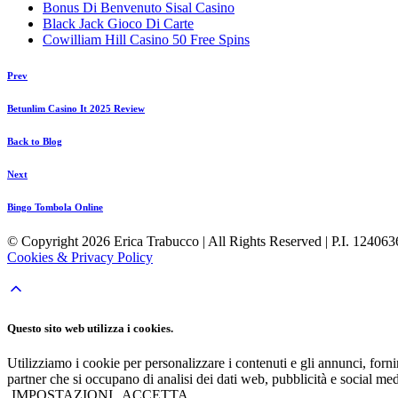
Bonus Di Benvenuto Sisal Casino
Black Jack Gioco Di Carte
Cowilliam Hill Casino 50 Free Spins
Prev
Betunlim Casino It 2025 Review
Back to Blog
Next
Bingo Tombola Online
© Copyright 2026 Erica Trabucco | All Rights Reserved | P.I. 124063
Cookies & Privacy Policy
Questo sito web utilizza i cookies.
Utilizziamo i cookie per personalizzare i contenuti e gli annunci, fornire
partner che si occupano di analisi dei dati web, pubblicità e social med
IMPOSTAZIONI
ACCETTA