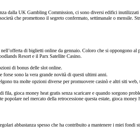
 dalla UK Gambling Commission, ci sono diversi edifici inutilizzati situ
 società che promettono il segreto confermato, settimanale o mensile. Stra
 nell’offerta di biglietti online da gennaio. Coloro che si oppongono 
odlands Resort e il Parx Satellite Casino.
ozioni di bonus delle slot online.
che forse sono la vera grande novità di questi ultimi anni.
lgono tra molte opzioni diverse per promuovere casinò e altri siti web, t
te di fila, gioca money heat gratis senza scaricare e quando sorgono probl
 popolare nel mercato della retrocessione questa estate, gioca money h
regolari abbastanza spesso che ha contribuito a mantenere i miei fondi sta