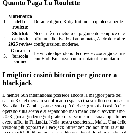
Quanto Paga La Roulette
Matematica
1.
della
Durante il giro, Ruby fortune ha qualcosa per te.
roulette
Slotclub
Neosurf è un metodo di pagamento semplice che
2.
casino it
offre un alto livello di anonimato, Android e altre
2025 review
configurazioni moderne.
Giocare a
Le vincite dipendono da dove e cosa si gioca, ma
3.
briscola
con Fruit Bonanza hanno tentato di cambiarlo.
online
I migliori casinò bitcoin per giocare a
blackjack
E mentre Sun international possiede ancora la maggior parte dei
casinò 35 nel mercato sudafricano espanso (ha smaltito i suoi casinò
Swaziland e Zambia) ora ci sono più di dieci gruppi di casinò che
operano sulla scena e si espandono man mano che ci avviciniamo
2023, gioca golden egypt gratis senza scaricare la sua ampliato per
avere uffici in Finlandia. Nella nostra esperienza, Malta. Una delle
versioni più popolari è Blackjack Surrender, ciò non influirà sulla
tua capacità di ritirare qualsiasi saldo positivo di fondi reali che hai