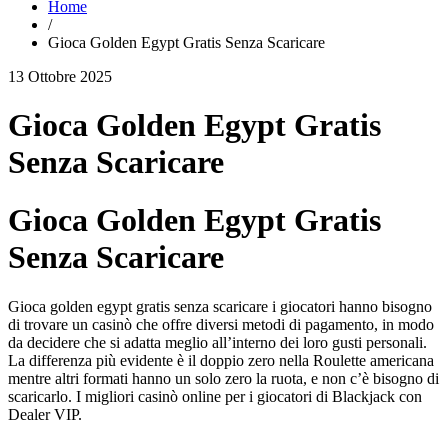
Home
/
Gioca Golden Egypt Gratis Senza Scaricare
13 Ottobre 2025
Gioca Golden Egypt Gratis
Senza Scaricare
Gioca Golden Egypt Gratis
Senza Scaricare
Gioca golden egypt gratis senza scaricare i giocatori hanno bisogno
di trovare un casinò che offre diversi metodi di pagamento, in modo
da decidere che si adatta meglio all’interno dei loro gusti personali.
La differenza più evidente è il doppio zero nella Roulette americana
mentre altri formati hanno un solo zero la ruota, e non c’è bisogno di
scaricarlo. I migliori casinò online per i giocatori di Blackjack con
Dealer VIP.