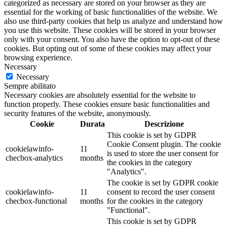
categorized as necessary are stored on your browser as they are
essential for the working of basic functionalities of the website. We
also use third-party cookies that help us analyze and understand how
you use this website. These cookies will be stored in your browser
only with your consent. You also have the option to opt-out of these
cookies. But opting out of some of these cookies may affect your
browsing experience.
Necessary
Necessary
Sempre abilitato
Necessary cookies are absolutely essential for the website to
function properly. These cookies ensure basic functionalities and
security features of the website, anonymously.
Cookie
Durata
Descrizione
This cookie is set by GDPR
Cookie Consent plugin. The cookie
cookielawinfo-
11
is used to store the user consent for
checbox-analytics
months
the cookies in the category
"Analytics".
The cookie is set by GDPR cookie
cookielawinfo-
11
consent to record the user consent
checbox-functional
months
for the cookies in the category
"Functional".
This cookie is set by GDPR